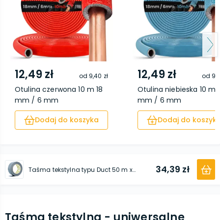
12,49 zł
12,49 zł
od
9,40 zł
od
9,4
Otulina czerwona 10 m 18
Otulina niebieska 10 m 
mm / 6 mm
mm / 6 mm
Dodaj do koszyka
Dodaj do koszyk
34,39 zł
Taśma tekstylna typu Duct 50 m x 48 mm x 0,17 mm szara
Taśma tekstylna - uniwersalne