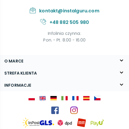
kontakt@instalguru.com
+48 882 505 980
Infolinia czynna
:
Pon. - Pt. 8:00 - 16:00
O MARCE
O nas
STREFA KLIENTA
Blog
FAQ
INFORMACJE
Kontakt
Dostawa
Regulamin
Reklamacje i zwroty
Polityka prywatności
Kariera