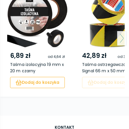
6,89 zł
42,89 zł
od
4,64 zł
od
35,
Taśma izolacyjna 19 mm x
Taśma ostrzegawcza
20 m czarny
Signal 66 m x 50 mm z.
Dodaj do koszyka
Dodaj do koszyk
KONTAKT