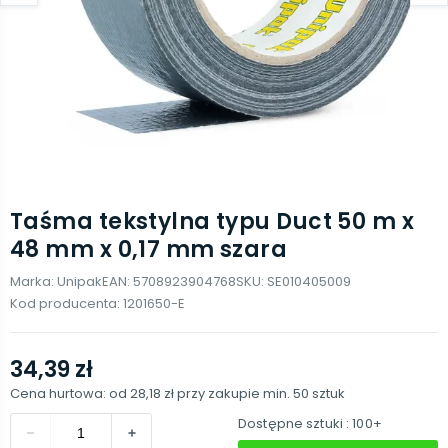
Taśma tekstylna typu Duct 50 m x
48 mm x 0,17 mm szara
Marka:
Unipak
EAN:
5708923904768
SKU:
SE010405009
Kod producenta:
1201650-E
34,39 zł
Cena hurtowa: od
28,18 zł
przy zakupie min.
50
sztuk
Dostępne sztuki
: 100+