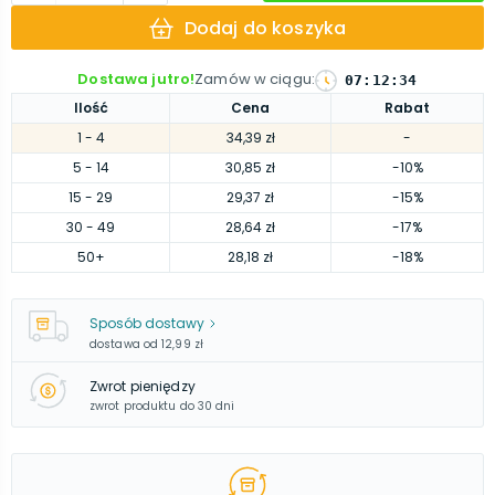
Dodaj do koszyka
Dostawa jutro!
Zamów w ciągu
:
07
:
12
:
33
Ilość
Cena
Rabat
1
- 4
34,39 zł
-
5
- 14
30,85 zł
-10%
15
- 29
29,37 zł
-15%
30
- 49
28,64 zł
-17%
50
+
28,18 zł
-18%
Sposób dostawy
dostawa od
12,99 zł
Zwrot pieniędzy
zwrot produktu do 30 dni