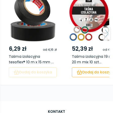
6,29 zł
52,39 zł
od
4,16 zł
od
44,
Taśma izolacyjna
Taśma izolacyjna 19 
tesaflex® 10 m x 15 mm ...
20 m mix 10 szt...
Dodaj do koszyka
Dodaj do koszyk
KONTAKT