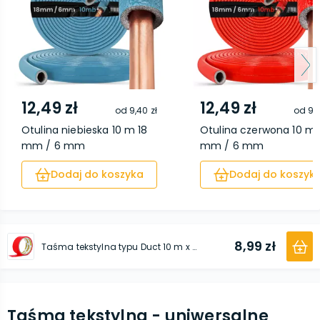
12,49 zł
12,49 zł
od
9,40 zł
od
9,4
Otulina niebieska 10 m 18
Otulina czerwona 10 m 
mm / 6 mm
mm / 6 mm
Dodaj do koszyka
Dodaj do koszyk
8,99 zł
Taśma tekstylna typu Duct 10 m x 48 mm x 0,17 mm czerwona
Taśma tekstylna - uniwersalne