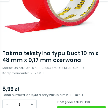
Taśma tekstylna typu Duct 10 m x
48 mm x 0,17 mm czerwona
Marka:
Unipak
EAN:
5708923904775
SKU:
SE010405004
Kod producenta:
1202150-E
8,99 zł
Cena hurtowa: od
6,30 zł
przy zakupie min.
100
sztuk
Dostępne sztuki
: 100+