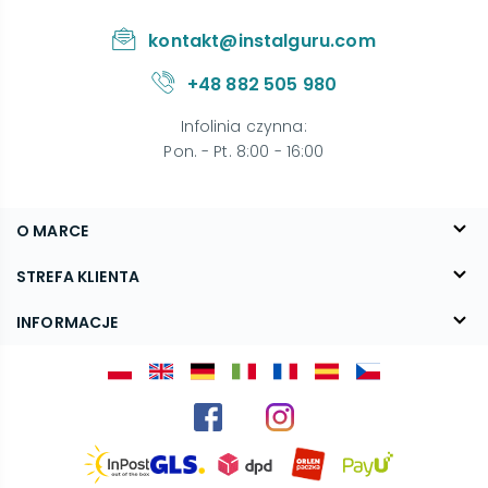
kontakt@instalguru.com
+48 882 505 980
Infolinia czynna
:
Pon. - Pt. 8:00 - 16:00
O MARCE
O nas
STREFA KLIENTA
Blog
FAQ
INFORMACJE
Kontakt
Dostawa
Regulamin
Reklamacje i zwroty
Polityka prywatności
Kariera