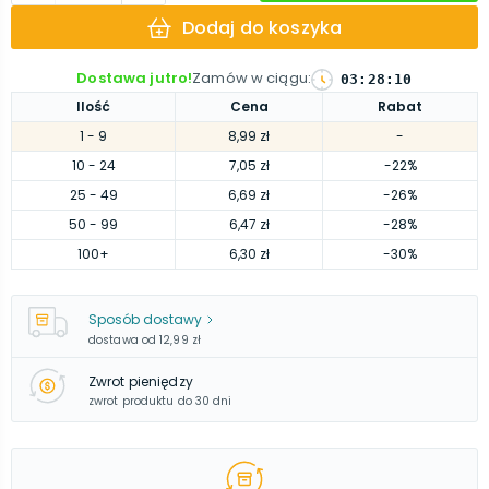
Dodaj do koszyka
Dostawa jutro!
Zamów w ciągu
:
03
:
28
:
10
Ilość
Cena
Rabat
1
- 9
8,99 zł
-
10
- 24
7,05 zł
-22%
25
- 49
6,69 zł
-26%
50
- 99
6,47 zł
-28%
100
+
6,30 zł
-30%
Sposób dostawy
dostawa od
12,99 zł
Zwrot pieniędzy
zwrot produktu do 30 dni