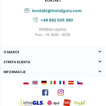
KONTAKT
kontakt@instalguru.com
+48 882 505 980
Infolinia czynna
:
Pon. - Pt. 8:00 - 16:00
O MARCE
O nas
STREFA KLIENTA
Blog
FAQ
INFORMACJE
Kontakt
Dostawa
Regulamin
Reklamacje i zwroty
Polityka prywatności
Kariera