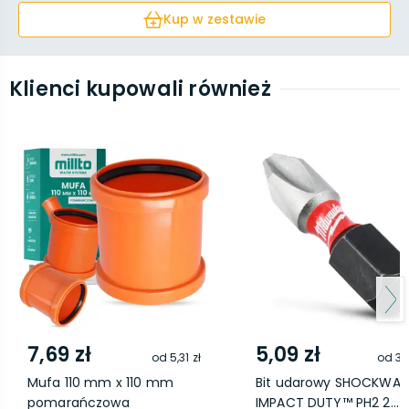
Kup w zestawie
Klienci kupowali również
7,69 zł
5,09 zł
od
5,31 zł
od
3,
Mufa 110 mm x 110 mm
Bit udarowy SHOCKWAV
pomarańczowa
IMPACT DUTY™ PH2 2...