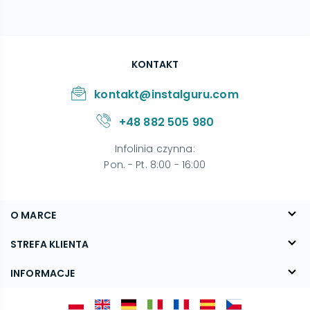
KONTAKT
kontakt@instalguru.com
+48 882 505 980
Infolinia czynna
:
Pon. - Pt. 8:00 - 16:00
O MARCE
O nas
STREFA KLIENTA
Blog
FAQ
INFORMACJE
Kontakt
Dostawa
Regulamin