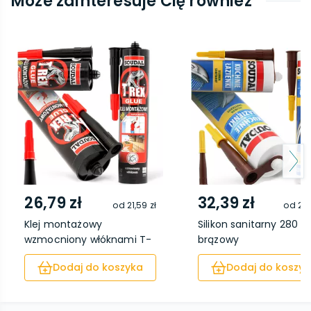
Może zainteresuje Cię również
26,79 zł
32,39 zł
od
21,59 zł
od
26,
Klej montażowy
Silikon sanitarny 280 m
wzmocniony włóknami T-
brązowy
REX...
Dodaj do koszyka
Dodaj do koszyk