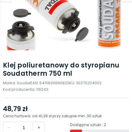
Klej poliuretanowy do styropianu
Soudatherm 750 ml
Marka:
Soudal
EAN:
5411183089082
SKU:
SE070204002
Kod producenta:
119243
48,79 zł
Cena hurtowa: od
41,39 zł
przy zakupie min.
30
sztuk
Dostępne sztuki
: 2