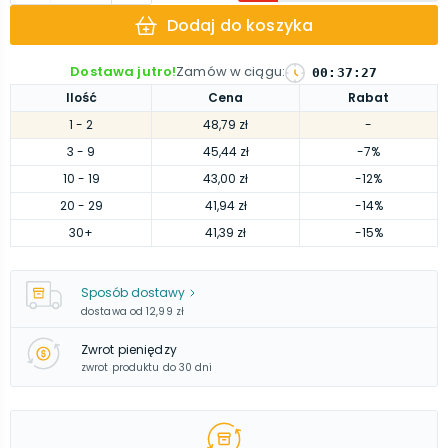
Dodaj do koszyka
Dostawa jutro!
Zamów w ciągu
:
00
:
37
:
26
Ilość
Cena
Rabat
1
- 2
48,79 zł
-
3
- 9
45,44 zł
-7%
10
- 19
43,00 zł
-12%
20
- 29
41,94 zł
-14%
30
+
41,39 zł
-15%
Sposób dostawy
dostawa od
12,99 zł
Zwrot pieniędzy
zwrot produktu do 30 dni