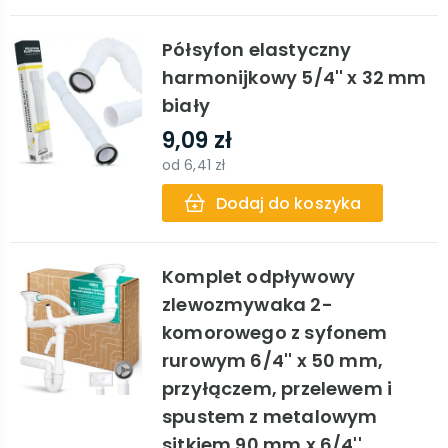
Półsyfon elastyczny
harmonijkowy 5/4'' x 32 mm
biały
9,09 zł
od
6,41 zł
Dodaj do koszyka
Komplet odpływowy
zlewozmywaka 2-
komorowego z syfonem
rurowym 6/4'' x 50 mm,
przyłączem, przelewem i
spustem z metalowym
sitkiem 90 mm x 6/4''