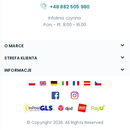
+48 882 505 980
Infolinia czynna
:
Pon. - Pt. 8:00 - 16:00
O MARCE
O nas
STREFA KLIENTA
Blog
FAQ
INFORMACJE
Kontakt
Dostawa
Regulamin
Reklamacje i zwroty
Polityka prywatności
Kariera
© Copyright
2026
. All Rights Reserved