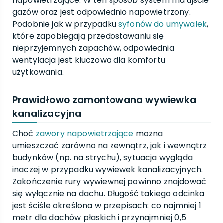
napowietrzające. W ten sposób system ma ujście
gazów oraz jest odpowiednio napowietrzony.
Podobnie jak w przypadku
syfonów do umywalek
,
które zapobiegają przedostawaniu się
nieprzyjemnych zapachów, odpowiednia
wentylacja jest kluczowa dla komfortu
użytkowania.
Prawidłowo zamontowana wywiewka
kanalizacyjna
Choć
zawory napowietrzające
można
umieszczać zarówno na zewnątrz, jak i wewnątrz
budynków (np. na strychu), sytuacja wygląda
inaczej w przypadku wywiewek kanalizacyjnych.
Zakończenie rury wywiewnej powinno znajdować
się wyłącznie na dachu. Długość takiego odcinka
jest ściśle określona w przepisach: co najmniej 1
metr dla dachów płaskich i przynajmniej 0,5