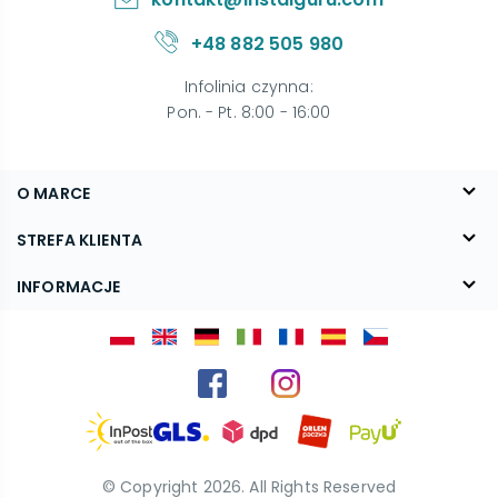
+48 882 505 980
Infolinia czynna
:
Pon. - Pt. 8:00 - 16:00
O MARCE
O nas
STREFA KLIENTA
Blog
FAQ
INFORMACJE
Kontakt
Dostawa
Regulamin
Reklamacje i zwroty
Polityka prywatności
Kariera
© Copyright
2026
. All Rights Reserved