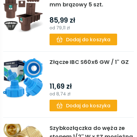
mm brązowy 5 szt.
85,99 zł
od
79,11 zł
Dodaj do koszyka
Złącze IBC S60x6 GW / 1'' GZ
11,69 zł
od
8,74 zł
Dodaj do koszyka
Szybkozłączka do węża ze
stopem 1/2'' W x SZ mosiężna