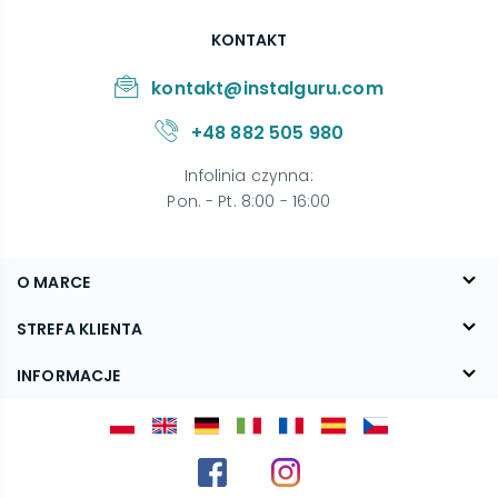
KONTAKT
kontakt@instalguru.com
+48 882 505 980
Infolinia czynna
:
Pon. - Pt. 8:00 - 16:00
O MARCE
O nas
STREFA KLIENTA
Blog
FAQ
INFORMACJE
Kontakt
Dostawa
Regulamin
Reklamacje i zwroty
Polityka prywatności