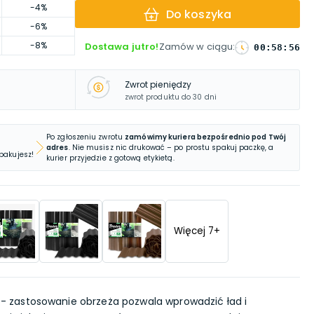
-4%
Do koszyka
-6%
-8%
Dostawa jutro!
Zamów w ciągu
:
00
:
58
:
55
Zwrot pieniędzy
zwrot produktu do 30 dni
Po zgłoszeniu zwrotu
zamówimy kuriera bezpośrednio pod Twój
adres
. Nie musisz nic drukować – po prostu spakuj paczkę, a
 pakujesz!
kurier przyjedzie z gotową etykietą.
Więcej
7
+
- zastosowanie obrzeża pozwala wprowadzić ład i