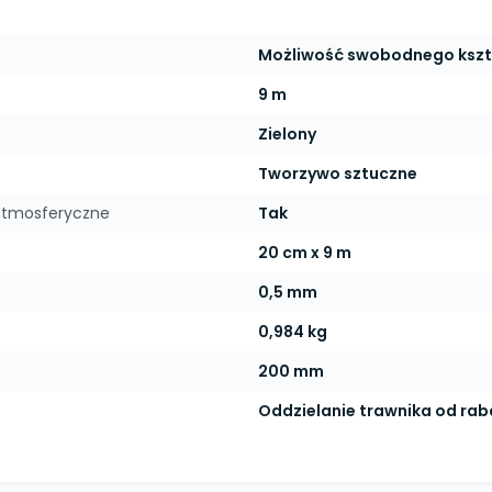
Możliwość swobodnego kszt
9 m
Zielony
Tworzywo sztuczne
atmosferyczne
Tak
20 cm x 9 m
0,5 mm
0,984 kg
200 mm
Oddzielanie trawnika od rab