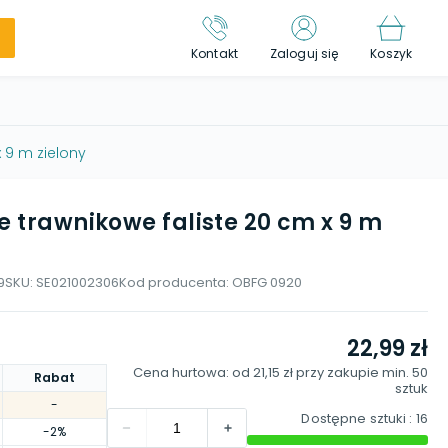
Kontakt
Zaloguj się
Koszyk
 9 m zielony
e trawnikowe faliste 20 cm x 9 m
9
SKU:
SE021002306
Kod producenta:
OBFG 0920
22,99 zł
Cena hurtowa: od
21,15 zł
przy zakupie min.
50
Rabat
sztuk
-
Dostępne sztuki
: 16
-2%