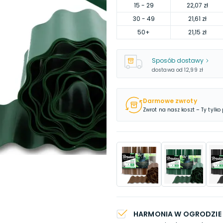
15
- 29
22,07 zł
30
- 49
21,61 zł
50
+
21,15 zł
Sposób dostawy
dostawa od
12,99 zł
Darmowe zwroty
Zwrot na nasz koszt – Ty tylko
HARMONIA W OGRODZIE