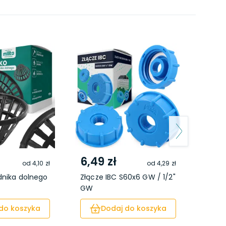
6,49 zł
9,4
od
4,10 zł
od
4,29 zł
dnika dolnego
Złącze IBC S60x6 GW / 1/2"
Sekat
GW
zawią
do koszyka
Dodaj do koszyka