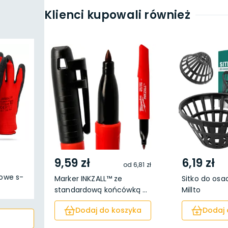
Klienci kupowali również
9,59 zł
6,19 zł
od
6,81 zł
rowe s-
Marker INKZALL™ ze
Sitko do osa
standardową końcówką ...
Millto
Dodaj do koszyka
Dodaj 