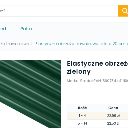
ond
Polax
ża trawnikowe
>
Elastyczne obrzeże trawnikowe faliste 20 cm x
Elastyczne obrzeż
zielony
Marka:
Bradas
EAN:
590754441110
Ilość
Cena
1
- 4
22,99 zł
5
- 14
22,53 zł