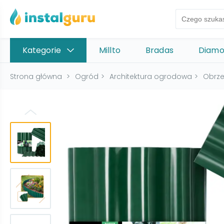
Kategorie
Millto
Bradas
Diam
Strona główna
>
Ogród
>
Architektura ogrodowa
>
Obrze