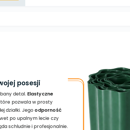
ojej posesji
dbany detal.
Elastyczne
które pozwala w prosty
j działki. Jego
odporność
wet po upalnym lecie czy
da schludnie i profesjonalnie.