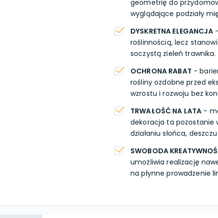
geometrię do przydomowej
wyglądające podziały mię
DYSKRETNA ELEGANCJA
-
roślinnością, lecz stanow
soczystą zieleń trawnika.
OCHRONA RABAT
- barie
rośliny ozdobne przed ek
wzrostu i rozwoju bez kon
TRWAŁOŚĆ NA LATA
- ma
dekoracja ta pozostanie 
działaniu słońca, deszczu
SWOBODA KREATYWNOŚ
umożliwia realizację nawe
na płynne prowadzenie li