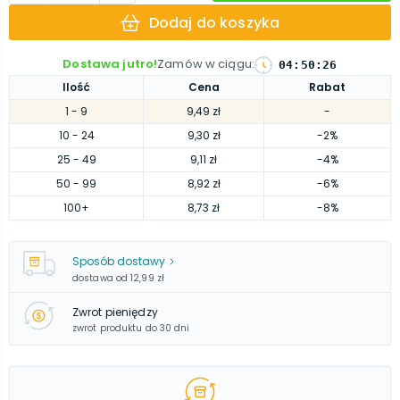
Dodaj do koszyka
Dostawa jutro!
Zamów w ciągu
:
04
:
50
:
25
Ilość
Cena
Rabat
1
- 9
9,49 zł
-
10
- 24
9,30 zł
-2%
25
- 49
9,11 zł
-4%
50
- 99
8,92 zł
-6%
100
+
8,73 zł
-8%
Sposób dostawy
dostawa od
12,99 zł
Zwrot pieniędzy
zwrot produktu do 30 dni