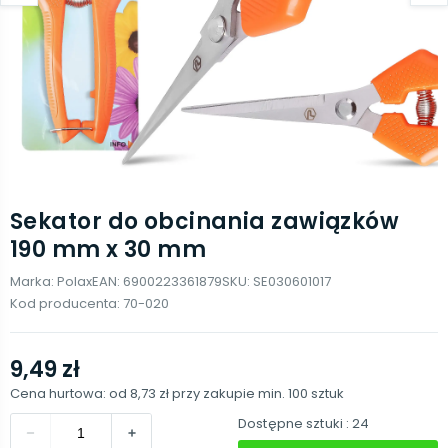
Sekator do obcinania zawiązków
190 mm x 30 mm
Marka:
Polax
EAN:
6900223361879
SKU:
SE030601017
Kod producenta:
70-020
9,49 zł
Cena hurtowa: od
8,73 zł
przy zakupie min.
100
sztuk
Dostępne sztuki
: 24