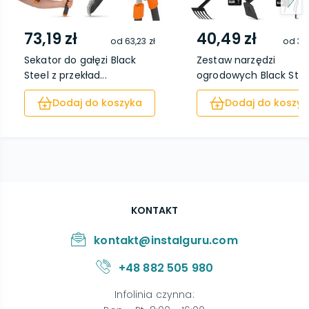
73,19 zł
40,49 zł
od
63,23 zł
od
37,
Sekator do gałęzi Black
Zestaw narzędzi
Steel z przekład...
ogrodowych Black Stee
5...
Dodaj do koszyka
Dodaj do koszyk
KONTAKT
kontakt@instalguru.com
+48 882 505 980
Infolinia czynna
: