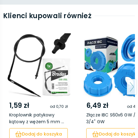
Klienci kupowali również
1,59 zł
6,49 zł
od
0,70 zł
od
4,
Kroplownik patykowy
Złącze IBC S60x6 GW /
kątowy z wężem 5 mm ...
3/4" GW
Dodaj do koszyka
Dodaj do koszyk