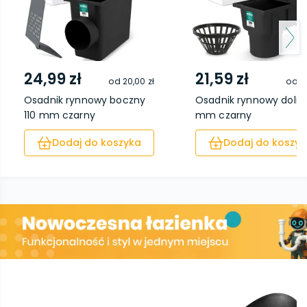
24,99 zł
21,59 zł
od
20,00 zł
od
17
Osadnik rynnowy boczny
Osadnik rynnowy dolny
110 mm czarny
mm czarny
Dodaj do koszyka
Dodaj do koszyk