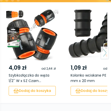
4,09 zł
1,09 zł
od
2,44 zł
od
0,
Szybkozłączka do węża
Kolanko wciskane PE 2
1/2'' W x SZ Czarn...
mm x 20 mm
Dodaj do koszyka
Dodaj do koszyk