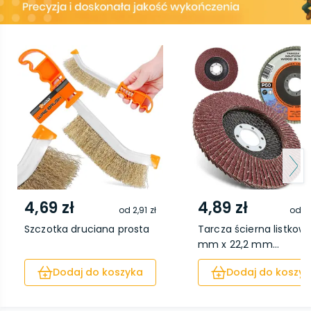
4,69 zł
4,89 zł
od
2,91 zł
od
3,
Szczotka druciana prosta
Tarcza ścierna listkowa
mm x 22,2 mm...
Dodaj do koszyka
Dodaj do koszyk