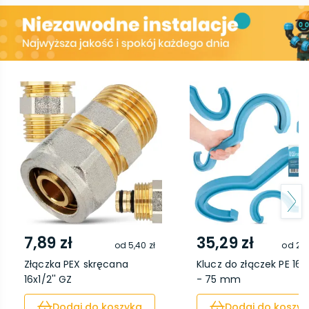
7,89 zł
35,29 zł
od
5,40 zł
od
29,
Złączka PEX skręcana
Klucz do złączek PE 1
16x1/2'' GZ
- 75 mm
Dodaj do koszyka
Dodaj do koszyk