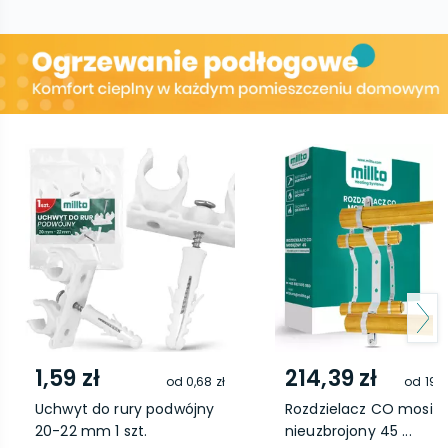
1,59 zł
214,39 zł
od
0,68 zł
od
193,
Uchwyt do rury podwójny
Rozdzielacz CO mosię
20-22 mm 1 szt.
nieuzbrojony 45 ...