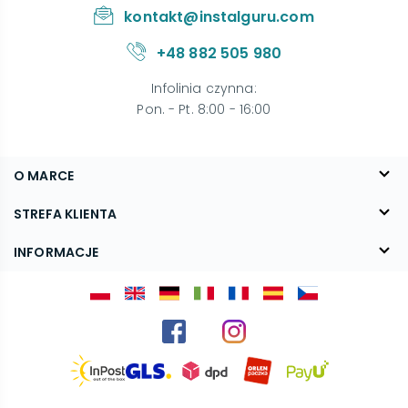
kontakt@instalguru.com
+48 882 505 980
Infolinia czynna
:
Pon. - Pt. 8:00 - 16:00
O MARCE
O nas
STREFA KLIENTA
Blog
FAQ
INFORMACJE
Kontakt
Dostawa
Regulamin
Reklamacje i zwroty
Polityka prywatności
Kariera