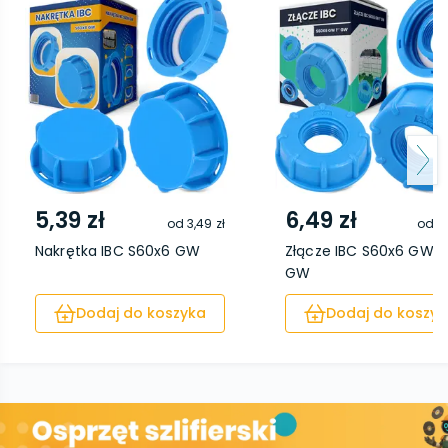
5,39 zł
6,49 zł
od
3,49 zł
od
4,
Nakrętka IBC S60x6 GW
Złącze IBC S60x6 GW / 1
GW
Dodaj do koszyka
Dodaj do koszyk