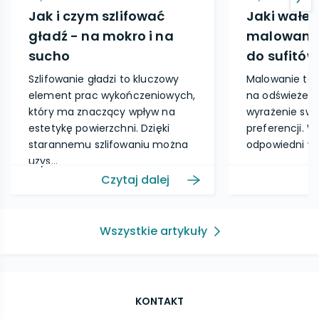
Jak i czym szlifować
Jaki wałek
gładź - na mokro i na
malowania 
sucho
do sufitów
Szlifowanie gładzi to kluczowy
Malowanie to 
element prac wykończeniowych,
na odświeżeni
który ma znaczący wpływ na
wyrażenie swo
estetykę powierzchni. Dzięki
preferencji. 
starannemu szlifowaniu można
odpowiedni wał
uzys...
Czytaj dalej
Wszystkie artykuły
KONTAKT