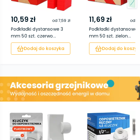
10,59 zł
11,69 zł
od
7,59 zł
od
8,
Podkładki dystansowe 3
Podkładki dystansowe 
mm 50 szt. czerwo...
mm 50 szt. zielon...
Dodaj do koszyka
Dodaj do koszyk