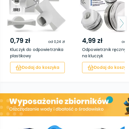
0,79 zł
4,99 zł
od
0,24 zł
od
3
Kluczyk do odpowietrznika
Odpowietrznik ręczny 1/
plastikowy
na kluczyk
Dodaj do koszyka
Dodaj do koszyk