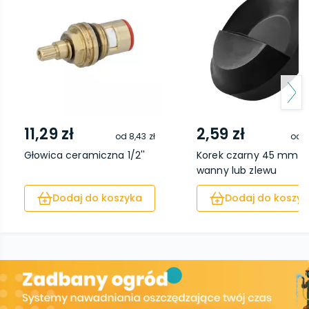
11,29 zł
2,59 zł
od
8,43 zł
od
1
Głowica ceramiczna 1/2''
Korek czarny 45 mm d
wanny lub zlewu
Dodaj do koszyka
Dodaj do koszyk