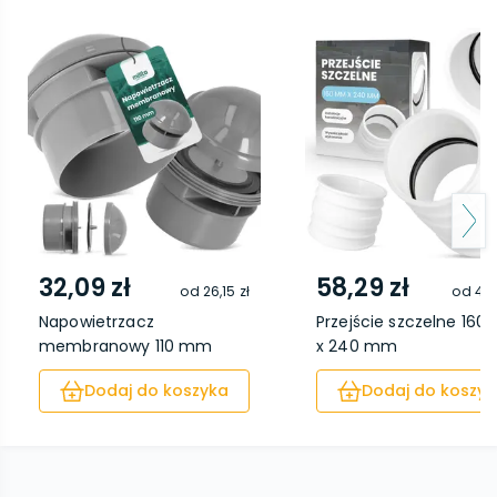
32,09 zł
58,29 zł
od
26,15 zł
od
49,
Napowietrzacz
Przejście szczelne 16
membranowy 110 mm
x 240 mm
szary
Dodaj do koszyka
Dodaj do koszyk