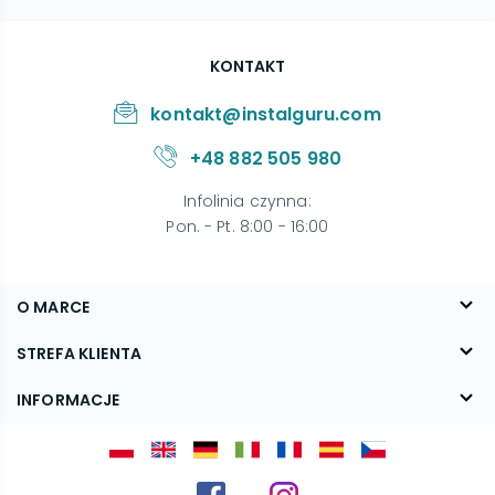
KONTAKT
kontakt@instalguru.com
+48 882 505 980
Infolinia czynna
:
Pon. - Pt. 8:00 - 16:00
O MARCE
O nas
STREFA KLIENTA
Blog
FAQ
INFORMACJE
Kontakt
Dostawa
Regulamin
Reklamacje i zwroty
Polityka prywatności