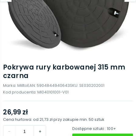
Pokrywa rury karbowanej 315 mm
czarna
Marka:
Millto
EAN:
5904844940643
SKU:
SE030202001
Kod producenta:
MI040101001-V01
26,99 zł
Cena hurtowa: od
21,73 zł
przy zakupie min.
50
sztuk
Dostępne sztuki
: 100+