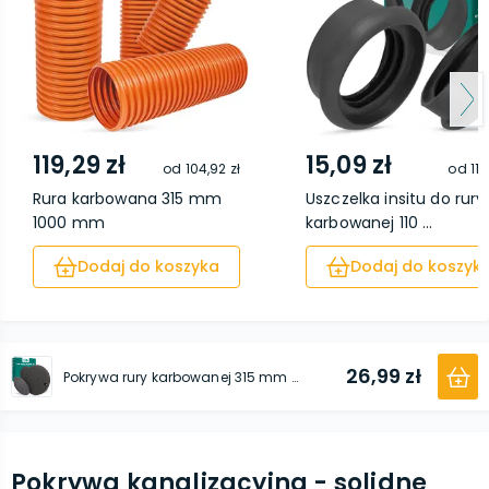
119,29 zł
15,09 zł
od
104,92 zł
od
11,
Rura karbowana 315 mm
Uszczelka insitu do rury
1000 mm
karbowanej 110 ...
Dodaj do koszyka
Dodaj do koszyk
26,99 zł
Pokrywa rury karbowanej 315 mm czarna
Pokrywa kanalizacyjna - solidne