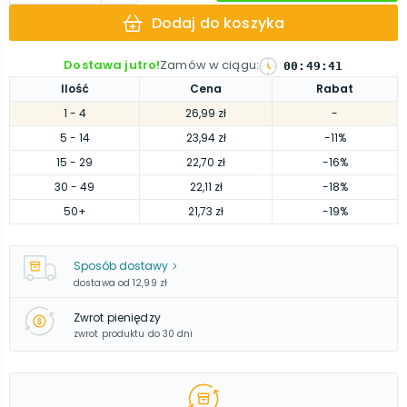
Dodaj do koszyka
Dostawa jutro!
Zamów w ciągu
:
00
:
49
:
40
Ilość
Cena
Rabat
1
- 4
26,99 zł
-
5
- 14
23,94 zł
-11%
15
- 29
22,70 zł
-16%
30
- 49
22,11 zł
-18%
50
+
21,73 zł
-19%
Sposób dostawy
dostawa od
12,99 zł
Zwrot pieniędzy
zwrot produktu do 30 dni