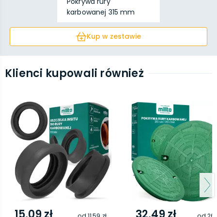
Pokrywa rury
karbowanej 315 mm
czarna
Kup w zestawie
Klienci kupowali również
15,09 zł
32,49 zł
od
11,59 zł
od
26,