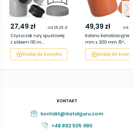
27,49 zł
49,39 zł
od
25,29 zł
od
41
Czyszczak rury spustowej
Kolano kanalizacyjne 
z sitkiem 110 m...
mm x 200 mm 15º...
Dodaj do koszyka
Dodaj do koszyk
KONTAKT
kontakt@instalguru.com
+48 882 505 980