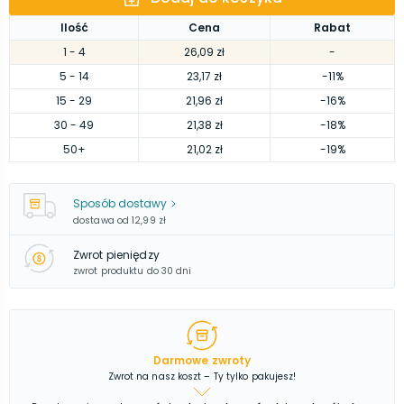
Ilość
Cena
Rabat
1
- 4
26,09 zł
-
5
- 14
23,17 zł
-11%
15
- 29
21,96 zł
-16%
30
- 49
21,38 zł
-18%
50
+
21,02 zł
-19%
Sposób dostawy
dostawa od
12,99 zł
Zwrot pieniędzy
zwrot produktu do 30 dni
Darmowe zwroty
Zwrot na nasz koszt – Ty tylko pakujesz!