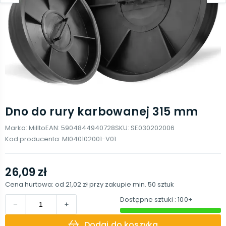
Dno do rury karbowanej 315 mm
Marka:
Millto
EAN:
5904844940728
SKU:
SE030202006
Kod producenta:
MI040102001-V01
26,09 zł
Cena hurtowa: od
21,02 zł
przy zakupie min.
50
sztuk
Dostępne sztuki
: 100+
Dodaj do koszyka