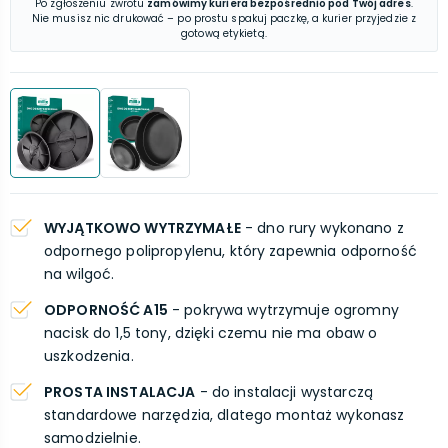
Po zgłoszeniu zwrotu
zamówimy kuriera bezpośrednio pod Twój adres
.
Nie musisz nic drukować – po prostu spakuj paczkę, a kurier przyjedzie z
gotową etykietą.
WYJĄTKOWO WYTRZYMAŁE
- dno rury wykonano z
odpornego polipropylenu, który zapewnia odporność
na wilgoć.
ODPORNOŚĆ A15
- pokrywa wytrzymuje ogromny
nacisk do 1,5 tony, dzięki czemu nie ma obaw o
uszkodzenia.
PROSTA INSTALACJA
- do instalacji wystarczą
standardowe narzędzia, dlatego montaż wykonasz
samodzielnie.