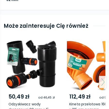
Może zainteresuje Cię również
50,49 zł
112,49 zł
od
46,45 zł
od
98,
Odzyskiwacz wody
Kineta przelotowa 160