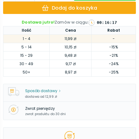
Dodaj do koszyka
Dostawa jutro!
Zamów w ciągu
:
00
:
16
:
16
Ilość
Cena
Rabat
1
- 4
11,99 zł
-
5
- 14
10,15 zł
-15%
15
- 29
9,48 zł
-21%
30
- 49
9,17 zł
-24%
50
+
8,97 zł
-25%
Sposób dostawy
dostawa od
12,99 zł
Zwrot pieniędzy
zwrot produktu do 30 dni