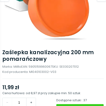
Zaślepka kanalizacyjna 200 mm
pomarańczowy
Marka:
Millto
EAN:
5905159960067
SKU:
SE030207012
Kod producenta:
MI040103002-V03
11,99 zł
Cena hurtowa: od
8,97 zł
przy zakupie min.
50
sztuk
Dostępne sztuki
: 37