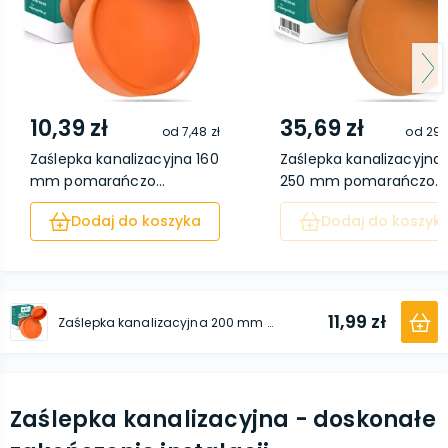
10,39 zł
35,69 zł
od
7,48 zł
od
29,3
Zaślepka kanalizacyjna 160
Zaślepka kanalizacyjna
mm pomarańczo...
250 mm pomarańczo...
Dodaj do koszyka
Dodaj do koszyk
11,99 zł
Zaślepka kanalizacyjna 200 mm pomarańczowy
Zaślepka kanalizacyjna - doskonałe