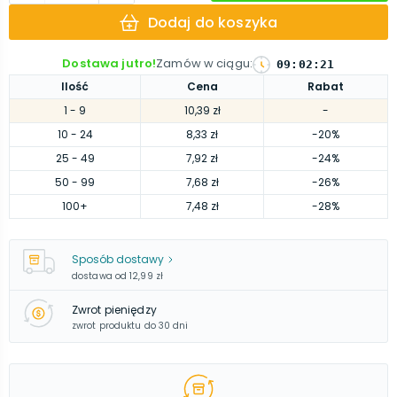
Dodaj do koszyka
Dostawa jutro!
Zamów w ciągu
:
09
:
02
:
20
Ilość
Cena
Rabat
1
- 9
10,39 zł
-
10
- 24
8,33 zł
-20%
25
- 49
7,92 zł
-24%
50
- 99
7,68 zł
-26%
100
+
7,48 zł
-28%
Sposób dostawy
dostawa od
12,99 zł
Zwrot pieniędzy
zwrot produktu do 30 dni