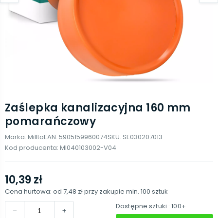
Zaślepka kanalizacyjna 160 mm
pomarańczowy
Marka:
Millto
EAN:
5905159960074
SKU:
SE030207013
Kod producenta:
MI040103002-V04
10,39 zł
Cena hurtowa: od
7,48 zł
przy zakupie min.
100
sztuk
Dostępne sztuki
: 100+