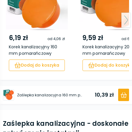
6,19 zł
9,59 zł
od
4,06 zł
od
6,
Korek kanalizacyjny 160
Korek kanalizacyjny 20
mm pomarańczowy
mm pomarańczowy
Dodaj do koszyka
Dodaj do koszyk
10,39 zł
Zaślepka kanalizacyjna 160 mm pomarańczowy
Zaślepka kanalizacyjna - doskonałe