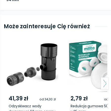
Może zainteresuje Cię również
41,39 zł
2,79 zł
od
34,30 zł
od
1
Odzyskiwacz wody
Redukcja gumowa 50