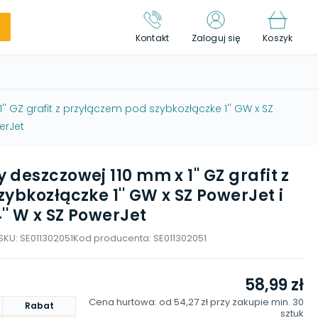
Kontakt
Zaloguj się
Koszyk
 GZ grafit z przyłączem pod szybkozłączke 1'' GW x SZ
erJet
deszczowej 110 mm x 1'' GZ grafit z
ybkozłączke 1'' GW x SZ PowerJet i
'' W x SZ PowerJet
SKU:
SE011302051
Kod producenta:
SE011302051
58,99 zł
Cena hurtowa: od
54,27 zł
przy zakupie min.
30
Rabat
sztuk