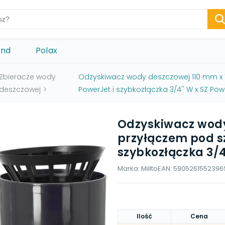
ond
Polax
Zbieracze wody
Odzyskiwacz wody deszczowej 110 mm x 1''
deszczowej
>
PowerJet i szybkozłączka 3/4'' W x SZ Pow
Odzyskiwacz wody 
przyłączem pod sz
szybkozłączka 3/4
Marka:
Millto
EAN:
5905261552396
Ilość
Cena