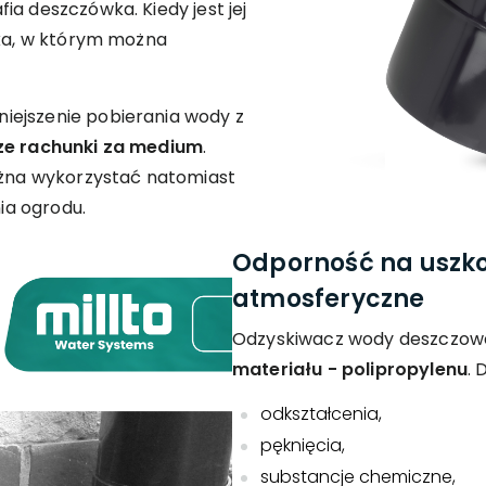
ia deszczówka. Kiedy jest jej
ika, w którym można
iejszenie pobierania wody z
ze rachunki za medium
.
na wykorzystać natomiast
ia ogrodu.
Odporność na uszko
atmosferyczne
Odzyskiwacz wody deszczowej
materiału - polipropylenu
. 
odkształcenia,
pęknięcia,
substancje chemiczne,