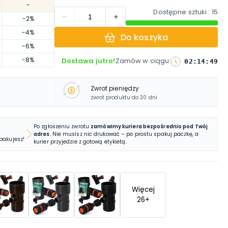
-
Dostępne sztuki
: 15
-2%
-4%
Do koszyka
-6%
-8%
Dostawa jutro!
Zamów w ciągu
:
02
:
14
:
48
Zwrot pieniędzy
zwrot produktu do 30 dni
Po zgłoszeniu zwrotu
zamówimy kuriera bezpośrednio pod Twój
adres
. Nie musisz nic drukować – po prostu spakuj paczkę, a
 pakujesz!
kurier przyjedzie z gotową etykietą.
Więcej
26
+