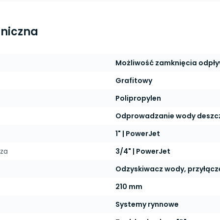
hniczna
Możliwość zamknięcia odpły
Grafitowy
Polipropylen
Odprowadzanie wody deszcz
1" | PowerJet
cza
3/4" | PowerJet
Odzyskiwacz wody, przyłącz
210 mm
Systemy rynnowe