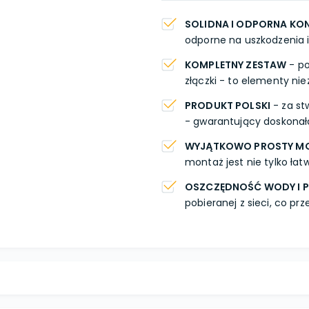
SOLIDNA I ODPORNA KO
odporne na uszkodzenia 
KOMPLETNY ZESTAW
- po
złączki - to elementy n
PRODUKT POLSKI
- za st
- gwarantujący doskonałą
WYJĄTKOWO PROSTY M
montaż jest nie tylko łatw
OSZCZĘDNOŚĆ WODY I P
pobieranej z sieci, co p