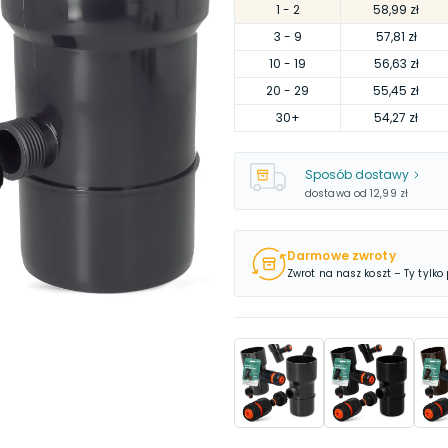
1
- 2
58,99 zł
3
- 9
57,81 zł
10
- 19
56,63 zł
20
- 29
55,45 zł
30
+
54,27 zł
Sposób dostawy
dostawa od
12,99 zł
Darmowe zwroty
Zwrot na nasz koszt – Ty tylko