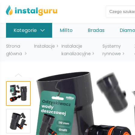
Kategorie
Millto
Bradas
Diam
Strona
Instalacje
>
Instalacje
Systemy
główna
>
kanalizacyjne
>
rynnowe
>