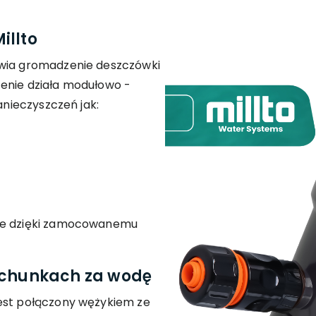
illto
iwia gromadzenie deszczówki
enie działa modułowo -
anieczyszczeń jak:
iwe dzięki zamocowanemu
achunkach za wodę
jest połączony wężykiem ze