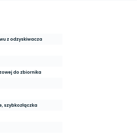
wu z odzyskiwacza
owej do zbiornika
e, szybkozłączka