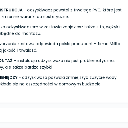
NSTRUKCJA
- odzyskiwacz powstał z trwałego PVC, które jest
i zmienne warunki atmosferyczne.
za odzyskiwaczem w zestawie znajdziesz także sito, wężyk i
iezbędne do montażu.
worzenie zestawu odpowiada polski producent - firma Millto
 jakość i trwałość.
ONTAŻ
- instalacja odzyskiwcza nie jest problematyczna,
y, ale także bardzo szybki.
IENIĘDZY
- odzyskiwcza pozwala zmniejszyć zużycie wody
rzekłada się na oszczędności w domowym budżecie.