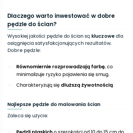
Dlaczego warto inwestować w dobre
pędzle do ścian?
Wysokiej jakości pędzle do ścian są
kluczowe
dla
osiągnięcia satysfakcjonujących rezultatów.
Dobre pędzle:
Równomiernie rozprowadzają farbę
, co
minimalizuje ryzyko pojawienia się smug.
Charakteryzują się
dłuższą żywotnością
.
Najlepsze pędzle do malowania ścian
Zaleca się użycie:
Pędzli płaskich
o szerokości od 10 do 15 cm do