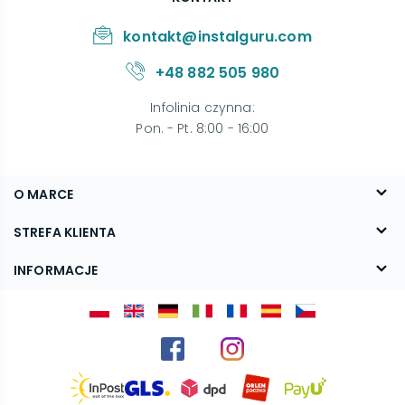
kontakt@instalguru.com
+48 882 505 980
Infolinia czynna
:
Pon. - Pt. 8:00 - 16:00
O MARCE
O nas
STREFA KLIENTA
Blog
FAQ
INFORMACJE
Kontakt
Dostawa
Regulamin
Reklamacje i zwroty
Polityka prywatności
Kariera