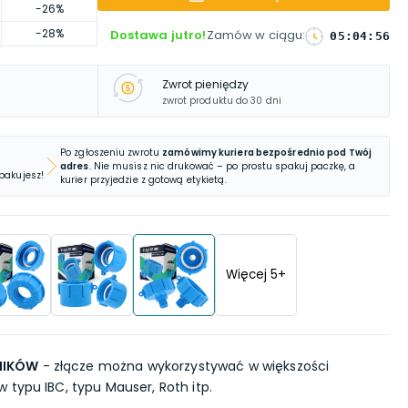
-26%
-28%
Dostawa jutro!
Zamów w ciągu
:
05
:
04
:
55
Zwrot pieniędzy
zwrot produktu do 30 dni
Po zgłoszeniu zwrotu
zamówimy kuriera bezpośrednio pod Twój
adres
. Nie musisz nic drukować – po prostu spakuj paczkę, a
 pakujesz!
kurier przyjedzie z gotową etykietą.
Więcej
5
+
NIKÓW
- złącze można wykorzystywać w większości
 typu IBC, typu Mauser, Roth itp.