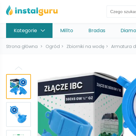
Kategorie
Millto
Bradas
Diam
Strona główna
>
Ogród
>
Zbiorniki na wodę
>
Armatura d