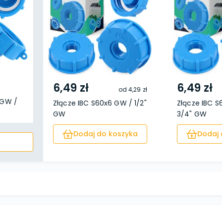
6,49 zł
6,49 zł
od
4,29 zł
 GW /
Złącze IBC S60x6 GW / 1/2"
Złącze IBC 
GW
3/4" GW
Dodaj do koszyka
Dodaj 