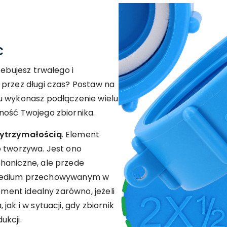
C
zebujesz trwałego i
 przez długi czas? Postaw na
u wykonasz podłączenie wielu
ność Twojego zbiornika.
ytrzymałością
. Element
o tworzywa. Jest ono
haniczne, ale przede
edium przechowywanym w
ement idealny zarówno, jeżeli
ak i w sytuacji, gdy zbiornik
ukcji.