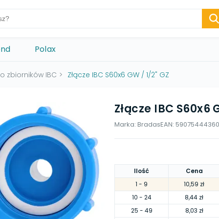
ond
Polax
o zbiorników IBC
>
Złącze IBC S60x6 GW / 1/2" GZ
Złącze IBC S60x6 G
Marka:
Bradas
EAN:
59075444360
Ilość
Cena
1
- 9
10,59 zł
10
- 24
8,44 zł
25
- 49
8,03 zł