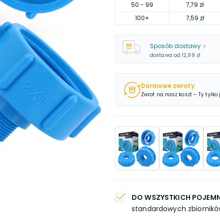
50
- 99
7,79 zł
100
+
7,59 zł
Sposób dostawy
dostawa od
12,99 zł
Darmowe zwroty
Zwrot na nasz koszt – Ty tylko
DO WSZYSTKICH POJEM
standardowych zbiorników