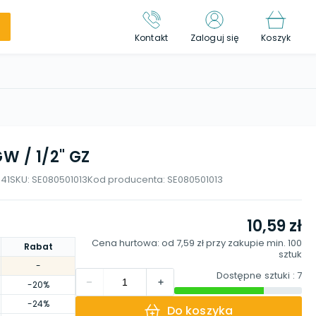
Kontakt
Zaloguj się
Koszyk
W / 1/2" GZ
41
SKU:
SE080501013
Kod producenta:
SE080501013
10,59 zł
Cena hurtowa: od
7,59 zł
przy zakupie min.
100
Rabat
sztuk
-
Dostępne sztuki
: 7
-20%
-24%
Do koszyka