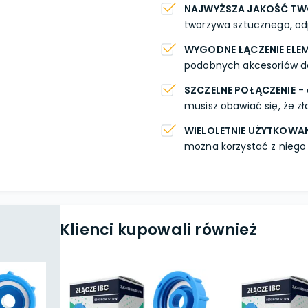
NAJWYŻSZA JAKOŚĆ T
tworzywa sztucznego, od
WYGODNE ŁĄCZENIE EL
podobnych akcesoriów do
SZCZELNE POŁĄCZENIE
- 
musisz obawiać się, że zł
WIELOLETNIE UŻYTKOWAN
można korzystać z niego 
Klienci kupowali również