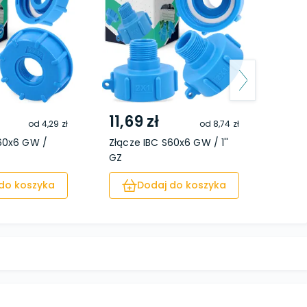
11,69 zł
6,4
od
4,29 zł
od
8,74 zł
S60x6 GW /
Złącze IBC S60x6 GW / 1''
Złącz
GZ
GW
do koszyka
Dodaj do koszyka