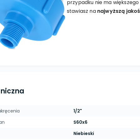
przypadku nie ma większego 
stawiasz na
najwyższą jako
hniczna
akręcenia
1/2"
an
S60x6
Niebieski