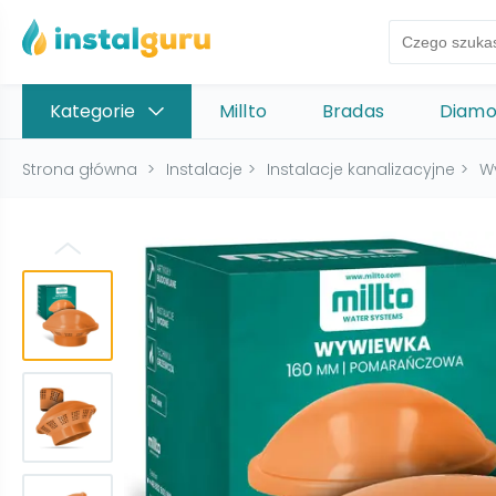
Kategorie
Millto
Bradas
Diam
Strona główna
>
Instalacje
>
Instalacje kanalizacyjne
>
W