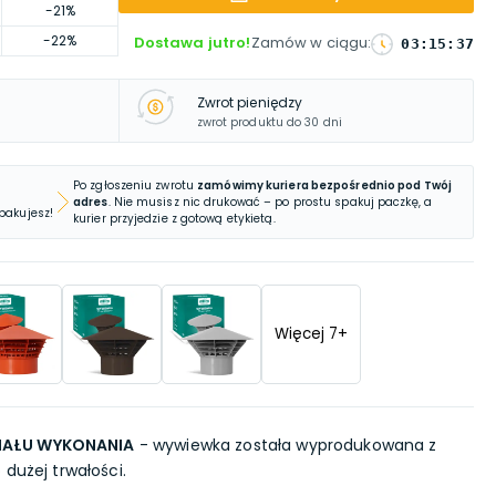
-21%
-22%
Dostawa jutro!
Zamów w ciągu
:
03
:
15
:
36
Zwrot pieniędzy
zwrot produktu do 30 dni
Po zgłoszeniu zwrotu
zamówimy kuriera bezpośrednio pod Twój
adres
. Nie musisz nic drukować – po prostu spakuj paczkę, a
 pakujesz!
kurier przyjedzie z gotową etykietą.
Więcej
7
+
IAŁU WYKONANIA
- wywiewka została wyprodukowana z
 dużej trwałości.