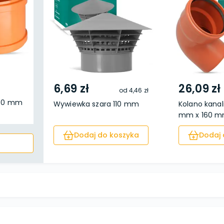
6,69 zł
26,09 zł
od
4,46 zł
160 mm
Wywiewka szara 110 mm
Kolano kanal
mm x 160 mm
Dodaj do koszyka
Dodaj 