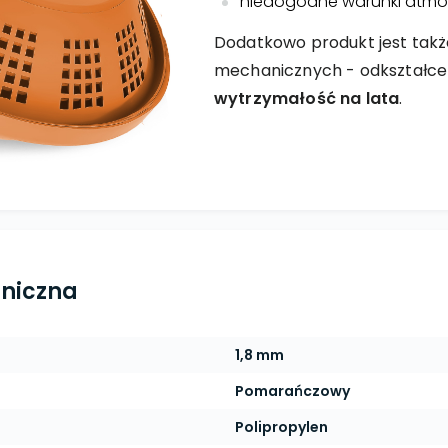
niedogodne warunki atmo
Dodatkowo produkt jest tak
mechanicznych - odkształceń
wytrzymałość na lata
.
hniczna
1,8 mm
Pomarańczowy
Polipropylen