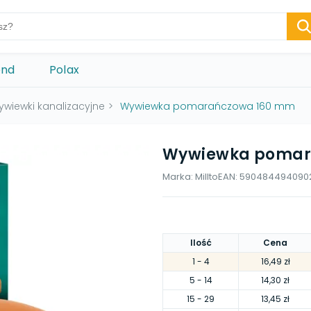
ond
Polax
ywiewki kanalizacyjne
>
Wywiewka pomarańczowa 160 mm
Wywiewka pomar
Marka:
Millto
EAN:
590484494090
Ilość
Cena
1
- 4
16,49 zł
5
- 14
14,30 zł
15
- 29
13,45 zł