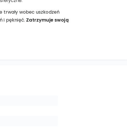
sferyczne.
że trwały wobec uszkodzeń
 i pęknięć.
Zatrzymuje swoją