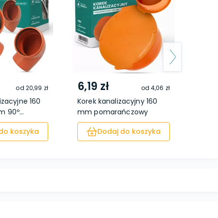
6,19 zł
10,
od
20,99 zł
od
4,06 zł
izacyjne 160
Korek kanalizacyjny 160
Zaśle
 90º...
mm pomarańczowy
mm p
do koszyka
Dodaj do koszyka