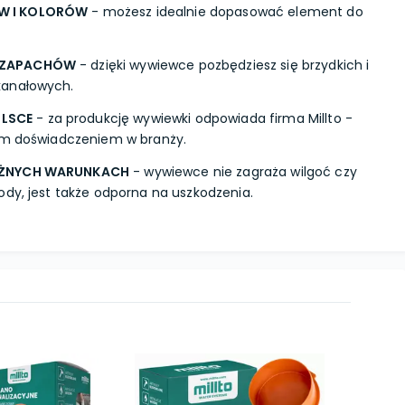
W I KOLORÓW
- możesz idealnie dopasować element do
 ZAPACHÓW
- dzięki wywiewce pozbędziesz się brzydkich i
kanałowych.
LSCE
- za produkcję wywiewki odpowiada firma Millto -
nim doświadczeniem w branży.
ÓŻNYCH WARUNKACH
- wywiewce nie zagraża wilgoć czy
ody, jest także odporna na uszkodzenia.