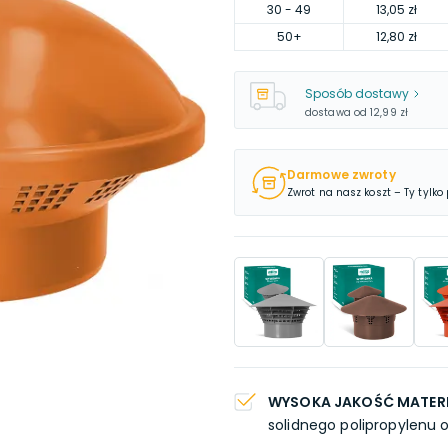
30
- 49
13,05 zł
50
+
12,80 zł
Sposób dostawy
dostawa od
12,99 zł
Darmowe zwroty
Zwrot na nasz koszt – Ty tylko
WYSOKA JAKOŚĆ MATER
solidnego polipropylenu o