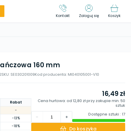
Kontakt
Zaloguj się
Koszyk
ańczowa 160 mm
2
SKU:
SE030201009
Kod producenta:
MI040105001-V10
16,49 zł
Cena hurtowa: od
12,80 zł
przy zakupie min.
50
Rabat
sztuk
-
Dostępne sztuki
: 17
-13%
-18%
Do koszyka