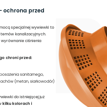
- ochrona przed
mocą specjalnej wywiewki to
stemów kanalizacyjnych.
 wyrównanie ciśnienia
o chroni przed:
osażenia sanitarnego,
pachów (metan, siarkowodór)
iewki do istniejącej już
 w
kilku kolorach i