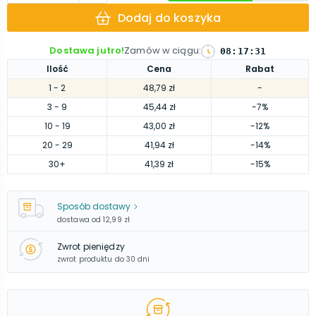
Dodaj do koszyka
Dostawa jutro!
Zamów w ciągu
:
08
:
17
:
28
Ilość
Cena
Rabat
1
- 2
48,79 zł
-
3
- 9
45,44 zł
-7%
10
- 19
43,00 zł
-12%
20
- 29
41,94 zł
-14%
30
+
41,39 zł
-15%
Sposób dostawy
dostawa od
12,99 zł
Zwrot pieniędzy
zwrot produktu do 30 dni