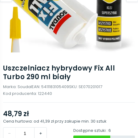
Uszczelniacz hybrydowy Fix All
Turbo 290 ml biały
Marka:
Soudal
EAN:
5411183105409
SKU:
SE070201017
Kod producenta:
122440
48,79 zł
Cena hurtowa: od
41,39 zł
przy zakupie min.
30
sztuk
Dostępne sztuki
: 6