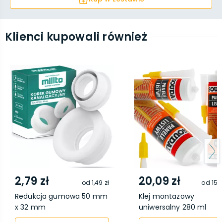
Klienci kupowali również
2,79 zł
20,09 zł
od
1,49 zł
od
15,
Redukcja gumowa 50 mm
Klej montażowy
x 32 mm
uniwersalny 280 ml