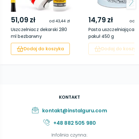
51,09 zł
14,79 zł
od
43,44 zł
od
11
Uszczelniacz dekarski 280
Pasta uszczelniająca d
ml bezbarwny
pakuł 450 g
Dodaj do koszyka
Dodaj do koszyk
KONTAKT
kontakt@instalguru.com
+48 882 505 980
Infolinia czynna
: