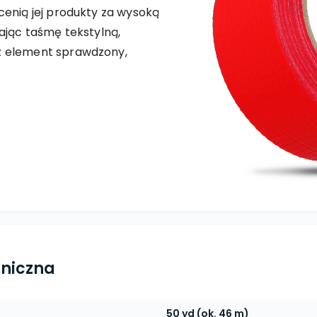
 cenią jej produkty za wysoką
ając taśmę tekstylną,
z element sprawdzony,
hniczna
50 yd (ok. 46 m)