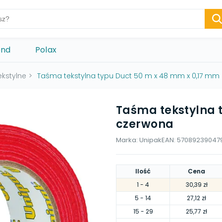
ond
Polax
kstylne
>
Taśma tekstylna typu Duct 50 m x 48 mm x 0,17 mm
Taśma tekstylna 
czerwona
Marka:
Unipak
EAN:
57089239047
Ilość
Cena
1
- 4
30,39 zł
5
- 14
27,12 zł
15
- 29
25,77 zł