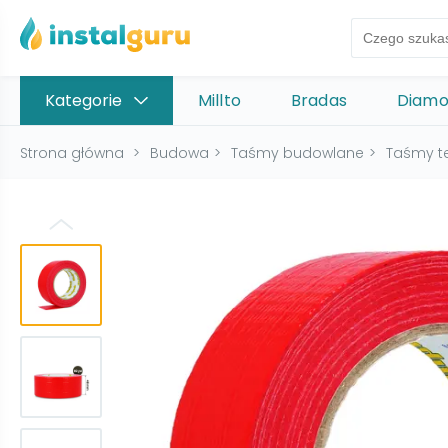
Kategorie
Millto
Bradas
Diam
Strona główna
>
Budowa
>
Taśmy budowlane
>
Taśmy te