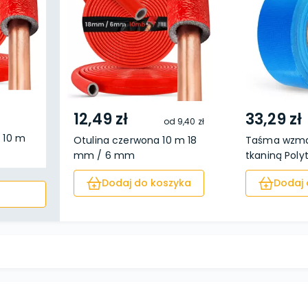
12,49 zł
33,29 zł
od
9,40 zł
 10 m
Otulina czerwona 10 m 18
Taśma wzma
mm / 6 mm
tkaniną Polyt
Dodaj do koszyka
Dodaj 