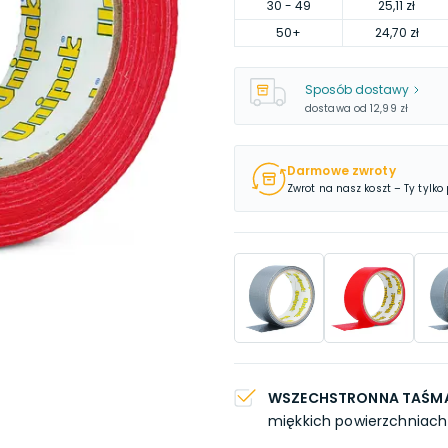
30
- 49
25,11 zł
50
+
24,70 zł
Sposób dostawy
dostawa od
12,99 zł
Darmowe zwroty
Zwrot na nasz koszt – Ty tylko
WSZECHSTRONNA TAŚM
miękkich powierzchniach 