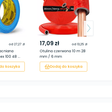
17,09 zł
12,
od
27,27 zł
od
13,25 zł
cniana
Otulina czerwona 10 m 28
Otuli
ex 100 48 ...
mm / 6 mm
mm 
do koszyka
Dodaj do koszyka