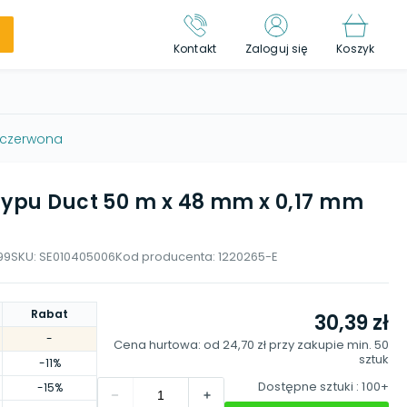
Kontakt
Zaloguj się
Koszyk
 czerwona
typu Duct 50 m x 48 mm x 0,17 mm
99
SKU:
SE010405006
Kod producenta:
1220265-E
Rabat
30,39 zł
-
Cena hurtowa: od
24,70 zł
przy zakupie min.
50
sztuk
-11%
Dostępne sztuki
: 100+
-15%