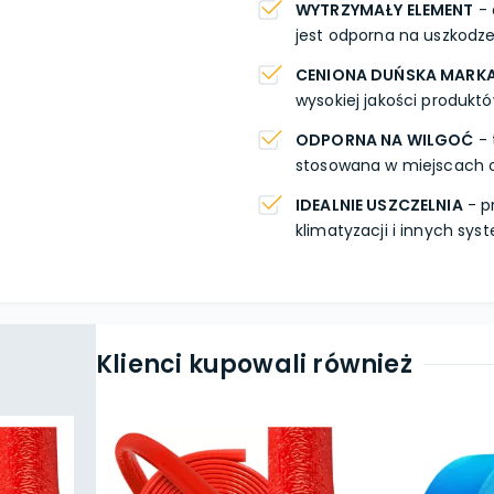
WYTRZYMAŁY ELEMENT
- 
jest odporna na uszkodze
CENIONA DUŃSKA MARK
wysokiej jakości produktó
ODPORNA NA WILGOĆ
- 
stosowana w miejscach o
IDEALNIE USZCZELNIA
- p
klimatyzacji i innych sy
Klienci kupowali również