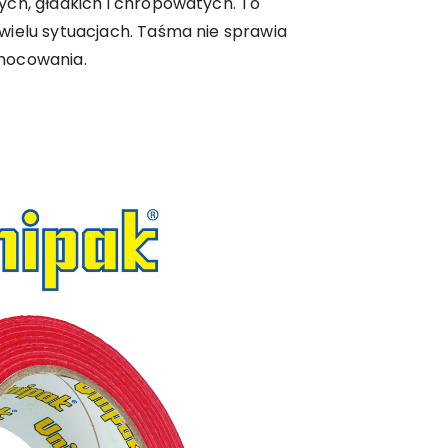
ych, gładkich i chropowatych. To
wielu sytuacjach. Taśma nie sprawia
mocowania.