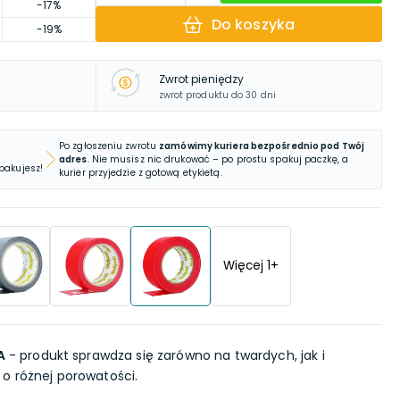
-17%
Do koszyka
-19%
Zwrot pieniędzy
zwrot produktu do 30 dni
Po zgłoszeniu zwrotu
zamówimy kuriera bezpośrednio pod Twój
adres
. Nie musisz nic drukować – po prostu spakuj paczkę, a
 pakujesz!
kurier przyjedzie z gotową etykietą.
Więcej
1
+
A
- produkt sprawdza się zarówno na twardych, jak i
o różnej porowatości.