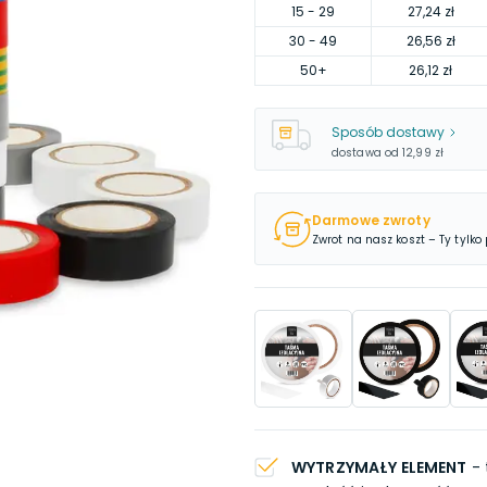
15
- 29
27,24 zł
30
- 49
26,56 zł
50
+
26,12 zł
Sposób dostawy
dostawa od
12,99 zł
Darmowe zwroty
Zwrot na nasz koszt – Ty tylko
WYTRZYMAŁY ELEMENT
- 