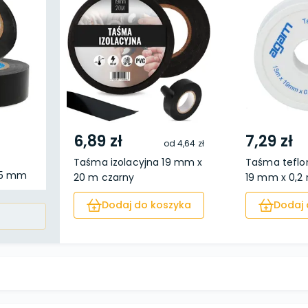
6,89 zł
7,29 zł
od
4,64 zł
Taśma izolacyjna 19 mm x
Taśma teflo
 15 mm
20 m czarny
19 mm x 0,
Dodaj do koszyka
Dodaj 