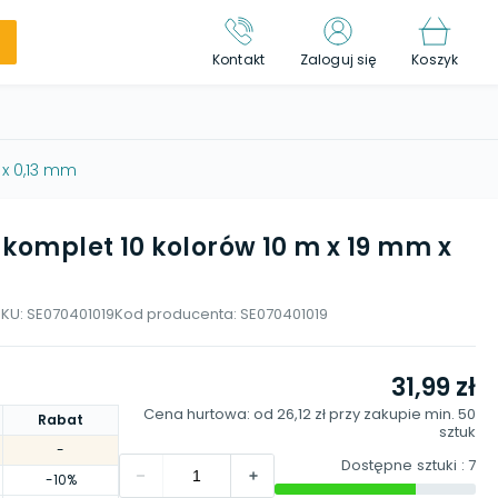
Kontakt
Zaloguj się
Koszyk
 x 0,13 mm
komplet 10 kolorów 10 m x 19 mm x
SKU:
SE070401019
Kod producenta:
SE070401019
31,99 zł
Cena hurtowa: od
26,12 zł
przy zakupie min.
50
Rabat
sztuk
-
Dostępne sztuki
: 7
-10%