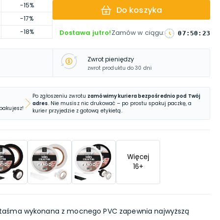
-15%
Do koszyka
-17%
-18%
Dostawa jutro!
Zamów w ciągu
:
07
:
50
:
22
Zwrot pieniędzy
zwrot produktu do 30 dni
Po zgłoszeniu zwrotu
zamówimy kuriera bezpośrednio pod Twój
adres
. Nie musisz nic drukować – po prostu spakuj paczkę, a
 pakujesz!
kurier przyjedzie z gotową etykietą.
Więcej
16
+
taśma wykonana z mocnego PVC zapewnia najwyższą