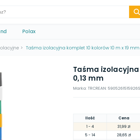
ond
Polax
olacyjne
>
Taśma izolacyjna komplet 10 kolorów 10 m x 19 mm
Taśma izolacyjna 
0,13 mm
Marka:
TRCR
EAN:
5905261515926
Ilość
Cena
1
- 4
31,99 zł
5
- 14
28,65 zł