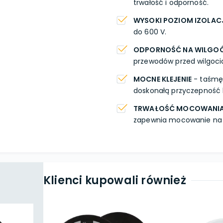
trwałość i odporność.
WYSOKI POZIOM IZOLAC
do 600 V.
ODPORNOŚĆ NA WILGO
przewodów przed wilgoci
MOCNE KLEJENIE
- taśmę
doskonałą przyczepność 
TRWAŁOŚĆ MOCOWANI
zapewnia mocowanie na b
Klienci kupowali również