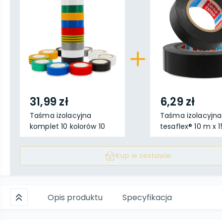
31,99 zł
6,29 zł
Taśma izolacyjna
Taśma izolacyjna
komplet 10 kolorów 10
tesaflex® 10 m x
m...
...
Kup w zestawie
Opis produktu
Specyfikacja