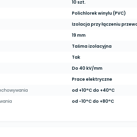
10 szt.
Polichlorek winylu (PVC)
Izolacja przy łączeniu prze
19 mm
Taśma izolacyjna
Tak
Do 40 kV/mm
Prace elektryczne
zechowywania
od +10°C do +40°C
ywania
od -10°C do +80°C