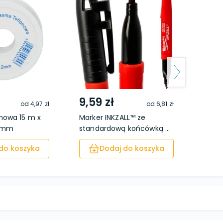
9,59 zł
6,9
od
4,97 zł
od
6,81 zł
nowa 15 m x
Marker INKZALL™ ze
Nóż 
2 mm
standardową końcówką ...
skrę
do koszyka
Dodaj do koszyka