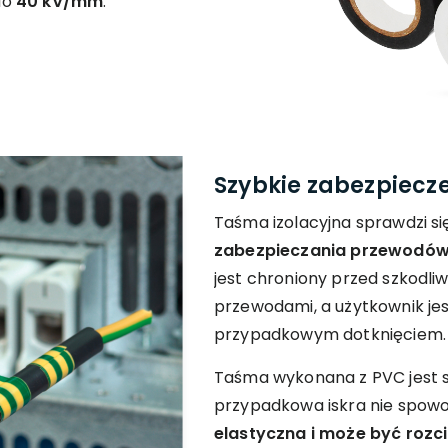
do
40 kV/mm
.
Szybkie zabezpiecz
Taśma izolacyjna sprawdzi s
zabezpieczania przewodów
jest chroniony przed szkodli
przewodami, a użytkownik je
przypadkowym dotknięciem.
Taśma wykonana z PVC jest 
przypadkowa iskra nie spowod
elastyczna i może być rozc