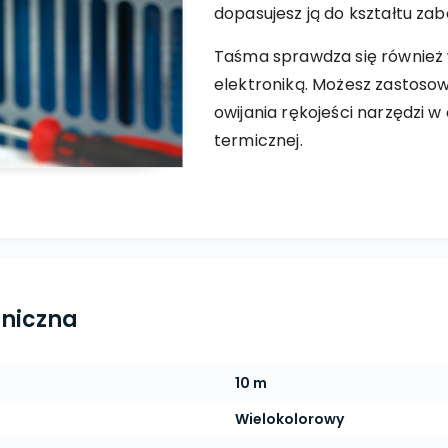
dopasujesz ją do kształtu z
Taśma sprawdza się również
elektroniką. Możesz zastoso
owijania rękojeści narzędzi w
termicznej.
hniczna
10 m
Wielokolorowy