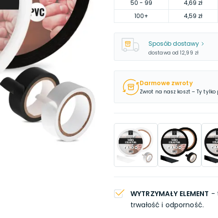
50
- 99
4,69 zł
100
+
4,59 zł
Sposób dostawy
dostawa od
12,99 zł
Darmowe zwroty
Zwrot na nasz koszt – Ty tylko
WYTRZYMAŁY ELEMENT
- 
trwałość i odporność.