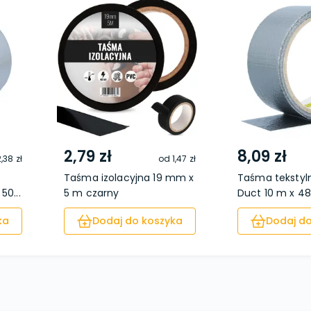
2,79 zł
8,09 zł
,38 zł
od
1,47 zł
Taśma izolacyjna 19 mm x
Taśma tekstyl
50...
5 m czarny
Duct 10 m x 48
ka
Dodaj do koszyka
Dodaj do