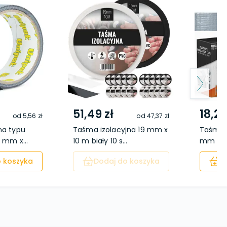
51,49 zł
18,29
od
5,56 zł
od
47,37 zł
na typu
Taśma izolacyjna 19 mm x
Taśma 
 mm x...
10 m biały 10 s...
mm x 5
 koszyka
Dodaj do koszyka
D