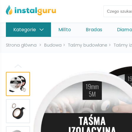
Kategorie
Millto
Bradas
Diam
Strona główna
>
Budowa
>
Taśmy budowlane
>
Taśmy iz