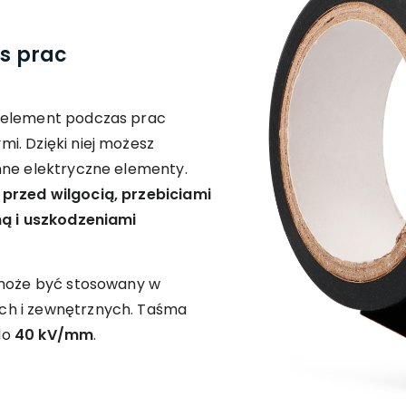
s prac
 element podczas prac
i. Dzięki niej możesz
nne elektryczne elementy.
przed wilgocią, przebiciami
ną i uszkodzeniami
 może być stosowany w
ch i zewnętrznych. Taśma
do
40 kV/mm
.