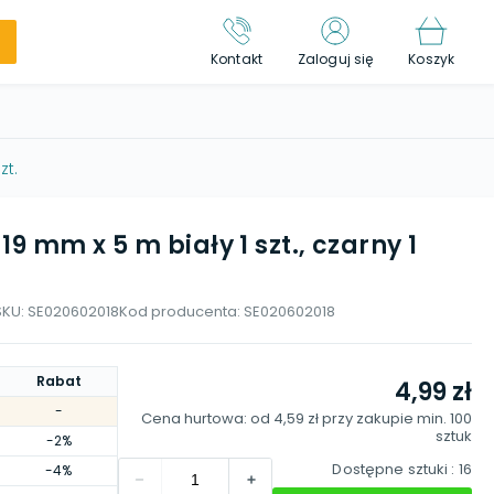
Kontakt
Zaloguj się
Koszyk
zt.
9 mm x 5 m biały 1 szt., czarny 1
SKU:
SE020602018
Kod producenta:
SE020602018
Rabat
4,99 zł
-
Cena hurtowa: od
4,59 zł
przy zakupie min.
100
sztuk
-2%
Dostępne sztuki
: 16
-4%