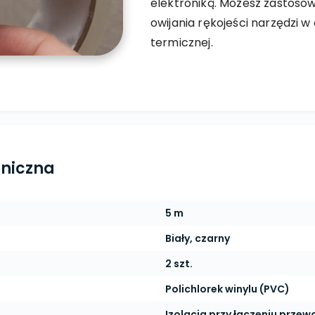
elektroniką. Możesz zastoso
owijania rękojeści narzędzi w
termicznej.
hniczna
5 m
Biały, czarny
2 szt.
Polichlorek winylu (PVC)
Izolacja przy łączeniu prze