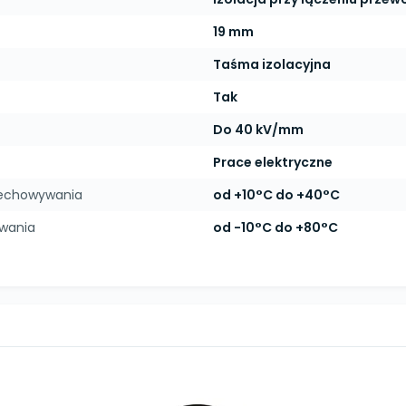
19 mm
Taśma izolacyjna
Tak
Do 40 kV/mm
Prace elektryczne
zechowywania
od +10°C do +40°C
ywania
od -10°C do +80°C