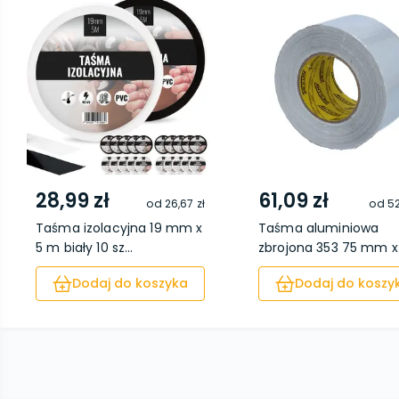
28,99 zł
61,09 zł
od
26,67 zł
od
52
Taśma izolacyjna 19 mm x
Taśma aluminiowa
5 m biały 10 sz...
zbrojona 353 75 mm x 
Dodaj do koszyka
Dodaj do koszy