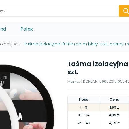
ond
Polax
olacyjne
>
Taśma izolacyjna 19 mm x 5 m biały 1 szt., czarny 1 s
Taśma izolacyjna 1
szt.
Marka:
TRCR
EAN:
5905261516534
Ilość
Cena
1
- 9
4,99 zł
10
- 24
4,89 zł
25
- 49
4,79 zł