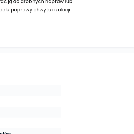
wać ją do drobnych napraw lub
 celu poprawy chwytu i izolacji
wodów