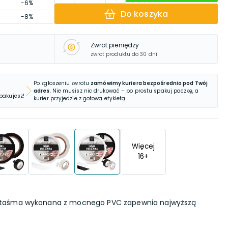
-6%
Do koszyka
-8%
Zwrot pieniędzy
zwrot produktu do 30 dni
Po zgłoszeniu zwrotu
zamówimy kuriera bezpośrednio pod Twój
adres
. Nie musisz nic drukować – po prostu spakuj paczkę, a
 pakujesz!
kurier przyjedzie z gotową etykietą.
Więcej
16
+
taśma wykonana z mocnego PVC zapewnia najwyższą