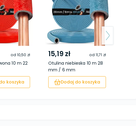
15,19 zł
17,
od
10,50 zł
od
11,71 zł
rwona 10 m 22
Otulina niebieska 10 m 28
Otuli
mm / 6 mm
mm 
do koszyka
Dodaj do koszyka