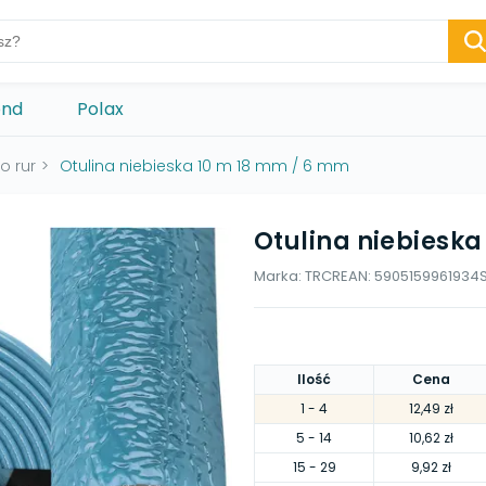
ond
Polax
o rur
>
Otulina niebieska 10 m 18 mm / 6 mm
Otulina niebiesk
Marka:
TRCR
EAN:
5905159961934
Ilość
Cena
1
- 4
12,49 zł
5
- 14
10,62 zł
15
- 29
9,92 zł