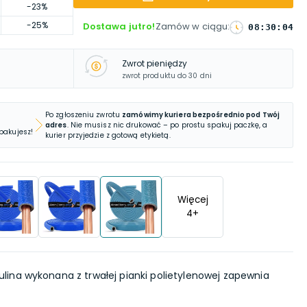
-23%
-25%
Dostawa jutro!
Zamów w ciągu
:
08
:
30
:
03
Zwrot pieniędzy
zwrot produktu do 30 dni
Po zgłoszeniu zwrotu
zamówimy kuriera bezpośrednio pod Twój
adres
. Nie musisz nic drukować – po prostu spakuj paczkę, a
 pakujesz!
kurier przyjedzie z gotową etykietą.
Więcej
4
+
ulina wykonana z trwałej pianki polietylenowej zapewnia