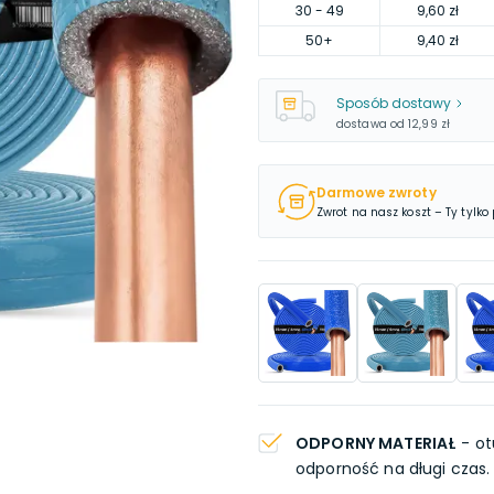
30
- 49
9,60 zł
50
+
9,40 zł
Sposób dostawy
dostawa od
12,99 zł
Darmowe zwroty
Zwrot na nasz koszt – Ty tylko
ODPORNY MATERIAŁ
- ot
odporność na długi czas.