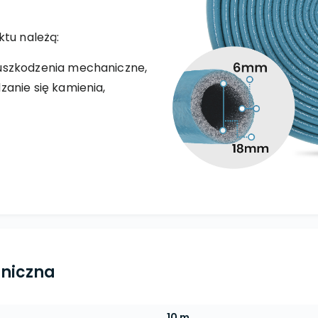
ktu należą:
uszkodzenia mechaniczne,
anie się kamienia,
hniczna
10 m