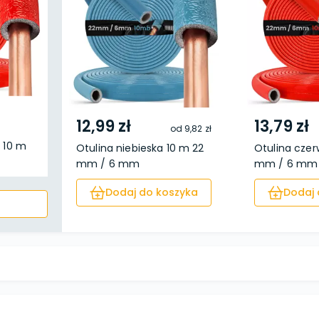
12,99 zł
13,79 zł
od
9,82 zł
 10 m
Otulina niebieska 10 m 22
Otulina cze
mm / 6 mm
mm / 6 mm
Dodaj do koszyka
Dodaj 