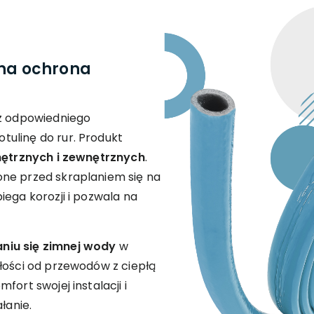
dna ochrona
sz odpowiedniego
ulinę do rur. Produkt
ętrznych i zewnętrznych
.
ne przed skraplaniem się na
iega korozji i pozwala na
niu się zimnej wody
w
łości od przewodów z ciepłą
fort swojej instalacji i
łanie.