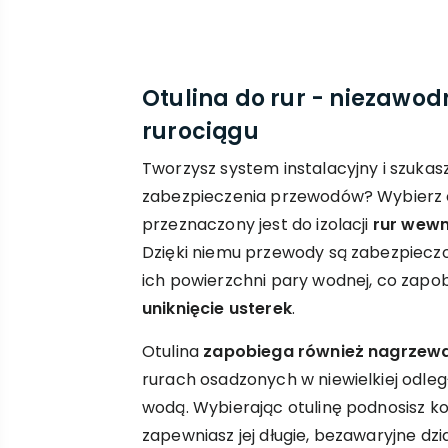
Otulina do rur - niezawo
rurociągu
Tworzysz system instalacyjny i szuka
zabezpieczenia przewodów? Wybierz ot
przeznaczony jest do izolacji
rur wewn
Dzięki niemu przewody są zabezpieczo
ich powierzchni pary wodnej, co zapob
uniknięcie usterek
.
Otulina
zapobiega również nagrzewa
rurach osadzonych w niewielkiej odleg
wodą. Wybierając otulinę podnosisz kom
zapewniasz jej długie, bezawaryjne dzia