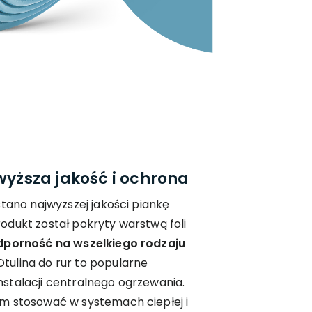
jwyższa jakość i ochrona
stano najwyższej jakości piankę
odukt został pokryty warstwą foli
dporność na wszelkiego rodzaju
 Otulina do rur to popularne
stalacji centralnego ogrzewania.
m stosować w systemach ciepłej i