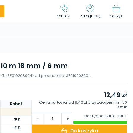
Kontakt
Zaloguj się
Koszyk
a 10 m 18 mm / 6 mm
SKU:
SE010203004
Kod producenta:
SE010203004
12,49 zł
Cena hurtowa: od
9,40 zł
przy zakupie min.
50
Rabat
sztuk
-
Dostępne sztuki
: 100+
-15%
-21%
Do koszyka