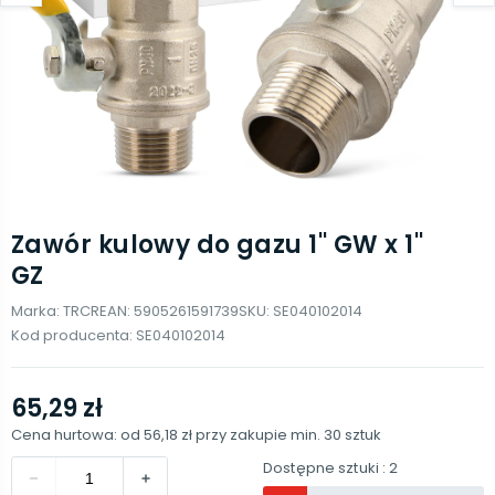
Zawór kulowy do gazu 1'' GW x 1''
GZ
Marka:
TRCR
EAN:
5905261591739
SKU:
SE040102014
Kod producenta:
SE040102014
65,29 zł
Cena hurtowa: od
56,18 zł
przy zakupie min.
30
sztuk
Dostępne sztuki
: 2