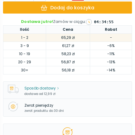
Dodaj do koszyka
Dostawa jutro!
Zamów w ciągu
:
04
:
34
:
54
Ilość
Cena
Rabat
1
- 2
65,29 zł
-
3
- 9
61,27 zł
-6%
10
- 19
58,23 zł
-11%
20
- 29
56,87 zł
-13%
30
+
56,18 zł
-14%
Sposób dostawy
dostawa od
12,99 zł
Zwrot pieniędzy
zwrot produktu do 30 dni