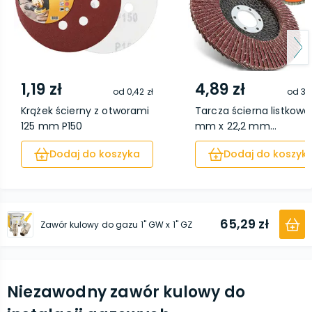
1,19 zł
4,89 zł
od
0,42 zł
od
3,
Krążek ścierny z otworami
Tarcza ścierna listkowa
125 mm P150
mm x 22,2 mm...
Dodaj do koszyka
Dodaj do koszyk
65,29 zł
Zawór kulowy do gazu 1'' GW x 1'' GZ
Niezawodny zawór kulowy do