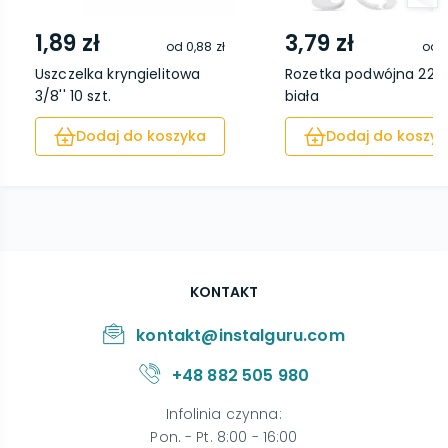
1,89 zł
3,79 zł
od
0,88 zł
od
2
Uszczelka kryngielitowa
Rozetka podwójna 22
3/8'' 10 szt.
biała
Dodaj do koszyka
Dodaj do koszyk
KONTAKT
kontakt@instalguru.com
+48 882 505 980
Infolinia czynna
:
Pon. - Pt. 8:00 - 16:00