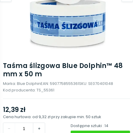
Taśma ślizgowa Blue Dolphin™ 48
mm x 50 m
Marka:
Blue Dolphin
EAN:
5907758555361
SKU:
SE070401048
Kod producenta:
TS_55361
12,39 zł
Cena hurtowa: od
9,32 zł
przy zakupie min.
50
sztuk
Dostępne sztuki
: 14