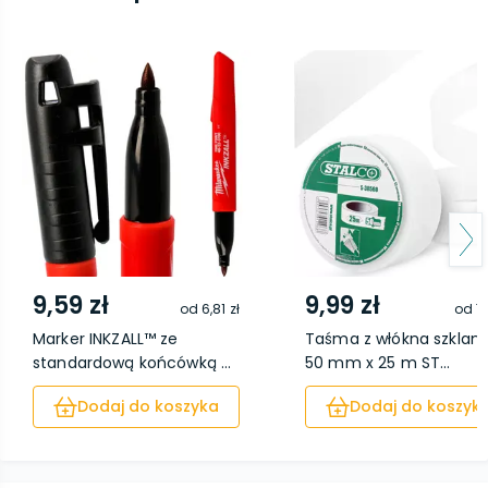
9,59 zł
9,99 zł
od
6,81 zł
od
7,
Marker INKZALL™ ze
Taśma z włókna szklan
standardową końcówką ...
50 mm x 25 m ST...
Dodaj do koszyka
Dodaj do koszyk