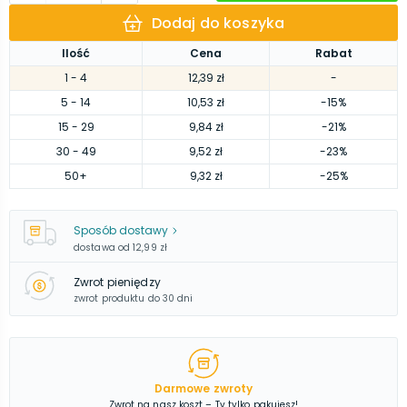
Dodaj do koszyka
Ilość
Cena
Rabat
1
- 4
12,39 zł
-
5
- 14
10,53 zł
-15%
15
- 29
9,84 zł
-21%
30
- 49
9,52 zł
-23%
50
+
9,32 zł
-25%
Sposób dostawy
dostawa od
12,99 zł
Zwrot pieniędzy
zwrot produktu do 30 dni
Darmowe zwroty
Zwrot na nasz koszt – Ty tylko pakujesz!