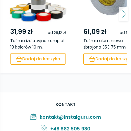
31,99 zł
61,09 zł
od
26,12 zł
od
52,
Taśma izolacyjna komplet
Taśma aluminiowa
10 kolorów 10 m...
zbrojona 353 75 mm x 5
Dodaj do koszyka
Dodaj do koszyk
KONTAKT
kontakt@instalguru.com
+48 882 505 980