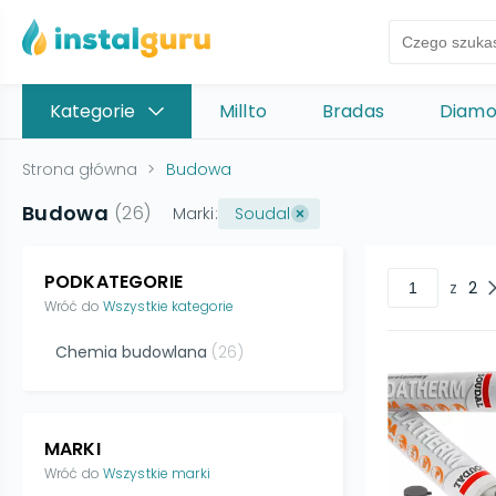
Kategorie
Millto
Bradas
Diam
Strona główna
>
Budowa
Budowa
(
26
)
Marki:
Soudal
PODKATEGORIE
z
2
Wróć do
Wszystkie kategorie
Chemia budowlana
(
26
)
MARKI
Wróć do
Wszystkie marki