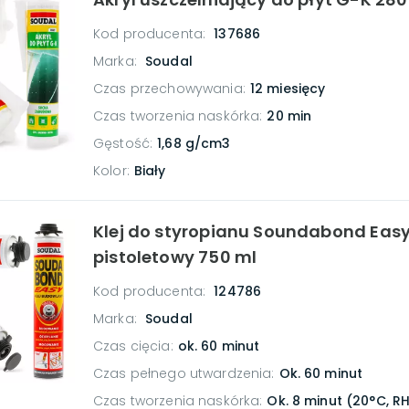
Kod producenta:
137686
Marka:
Soudal
Czas przechowywania
:
12 miesięcy
Czas tworzenia naskórka
:
20 min
Gęstość
:
1,68 g/cm3
Kolor
:
Biały
Klej do styropianu Soundabond Eas
pistoletowy 750 ml
Kod producenta:
124786
Marka:
Soudal
Czas cięcia
:
ok. 60 minut
Czas pełnego utwardzenia
:
Ok. 60 minut
Czas tworzenia naskórka
:
Ok. 8 minut (20°C, R