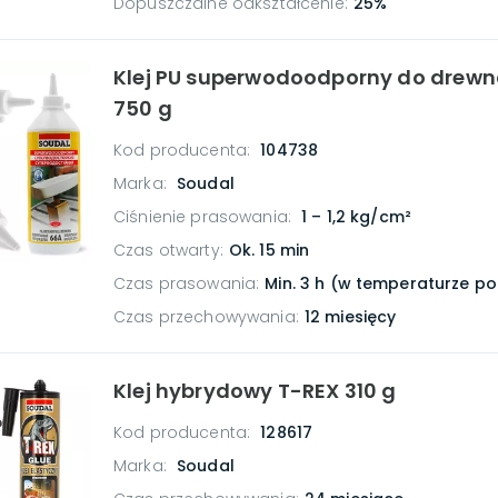
Dopuszczalne odkształcenie
:
25%
Klej PU superwodoodporny do drew
750 g
Kod producenta:
104738
Marka:
Soudal
Ciśnienie prasowania
:
1 – 1,2 kg/cm²
Czas otwarty
:
Ok. 15 min
Czas prasowania
:
Min. 3 h (w temperaturze p
Czas przechowywania
:
12 miesięcy
Klej hybrydowy T-REX 310 g
Kod producenta:
128617
Marka:
Soudal