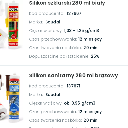
Silikon szklarski 280 ml biały
Kod producenta:
137667
Marka:
Soudal
Ciężar właściwy
:
1,03 - 1,25 g/cm3
Czas przechowywania
:
12 miesięcy
Czas tworzenia naskórka
:
20 min
Dopuszczalne odkształcenie
:
25%
Silikon sanitarny 280 ml brązowy
Kod producenta:
137671
Marka:
Soudal
Ciężar właściwy
:
ok. 0.95 g/cm3
Czas przechowywania
:
12 miesięcy
Czas tworzenia naskórka
:
20 min