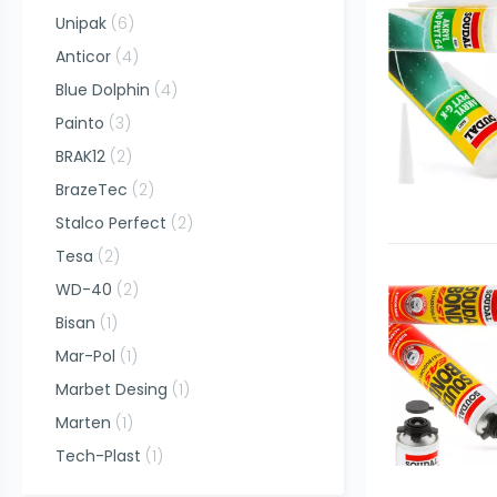
Unipak
(
6
)
Anticor
(
4
)
Blue Dolphin
(
4
)
Painto
(
3
)
BRAK12
(
2
)
BrazeTec
(
2
)
Stalco Perfect
(
2
)
Tesa
(
2
)
WD-40
(
2
)
Bisan
(
1
)
Mar-Pol
(
1
)
Marbet Desing
(
1
)
Marten
(
1
)
Tech-Plast
(
1
)