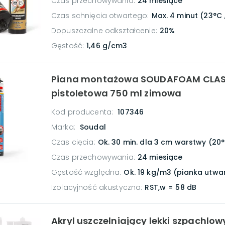
Czas przechowywania
:
24 miesiące
Czas schnięcia otwartego
:
Max. 4 minut (23°C 
Dopuszczalne odkształcenie
:
20%
Gęstość
:
1,46 g/cm3
Piana montażowa SOUDAFOAM CLAS
pistoletowa 750 ml zimowa
Kod producenta:
107346
Marka:
Soudal
Czas cięcia
:
Ok. 30 min. dla 3 cm warstwy (20
Czas przechowywania
:
24 miesiące
Gęstość względna
:
Ok. 19 kg/m3 (pianka utw
Izolacyjność akustyczna
:
RST,w = 58 dB
Akryl uszczelniający lekki szpachlow