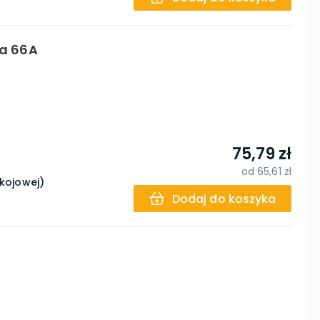
na 66A
75,79 zł
od
65,61 zł
okojowej)
Dodaj do koszyka