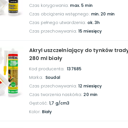
Czas korygowania
:
max. 5 min
Czas obciążenia wstępnego
:
min. 20 min
Czas pełnego utwardzenia
:
ok. 3h
Czas przechowywania
:
15 miesięcy
Akryl uszczelniający do tynków trad
280 ml biały
Kod producenta:
137685
Marka:
Soudal
Czas przechowywania
:
12 miesięcy
Czas tworzenia naskórka
:
20 min
Gęstość
:
1,7 g/cm3
Kolor
:
Biały