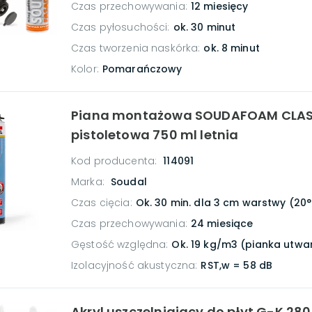
Czas przechowywania
:
12 miesięcy
Czas pyłosuchości
:
ok. 30 minut
Czas tworzenia naskórka
:
ok. 8 minut
Kolor
:
Pomarańczowy
Piana montażowa SOUDAFOAM CLAS
pistoletowa 750 ml letnia
Kod producenta:
114091
Marka:
Soudal
Czas cięcia
:
Ok. 30 min. dla 3 cm warstwy (20
Czas przechowywania
:
24 miesiące
Gęstość względna
:
Ok. 19 kg/m3 (pianka utw
Izolacyjność akustyczna
:
RST,w = 58 dB
Akryl uszczelniający do płyt G-K 280