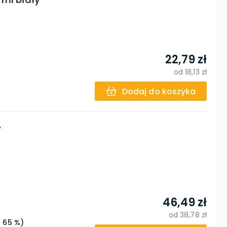
22,79 zł
od
18,13 zł
Dodaj do koszyka
y
46,49 zł
od
38,78 zł
H 65 %)