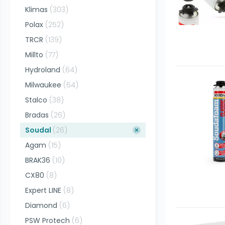
Klimas
(
303
)
Polax
(
252
)
TRCR
(
139
)
Millto
(
77
)
Hydroland
(
64
)
Milwaukee
(
64
)
Stalco
(
38
)
Bradas
(
26
)
Soudal
(
26
)
Agam
(
15
)
BRAK36
(
10
)
CX80
(
8
)
Expert LINE
(
8
)
Diamond
(
6
)
PSW Protech
(
6
)