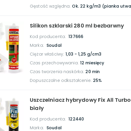
Gęstość względna
:
Ok. 22 kg/m3 (pianka utw
Silikon szklarski 280 ml bezbarwny
Kod producenta:
137666
Marka:
Soudal
Ciężar właściwy
:
1,03 - 1,25 g/cm3
Czas przechowywania
:
12 miesięcy
Czas tworzenia naskórka
:
20 min
Dopuszczalne odkształcenie
:
25%
Uszczelniacz hybrydowy Fix All Turbo
biały
Kod producenta:
122440
Marka:
Soudal