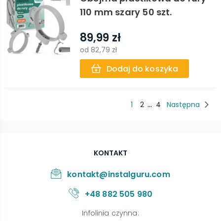
110 mm szary 50 szt.
89,99 zł
od
82,79 zł
Dodaj do koszyka
...
1
2
4
Następna
KONTAKT
kontakt@instalguru.com
+48 882 505 980
Infolinia czynna
: