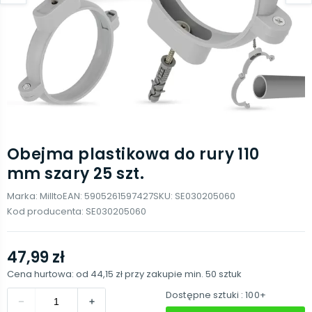
Obejma plastikowa do rury 110
mm szary 25 szt.
Marka:
Millto
EAN:
5905261597427
SKU:
SE030205060
Kod producenta:
SE030205060
47,99 zł
Cena hurtowa: od
44,15 zł
przy zakupie min.
50
sztuk
Dostępne sztuki
: 100+