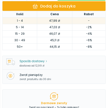
Dodaj do koszyka
Ilość
Cena
Rabat
1
- 4
47,99 zł
-
5
- 14
47,03 zł
-2%
15
- 29
46,07 zł
-4%
30
- 49
45,11 zł
-6%
50
+
44,15 zł
-8%
Sposób dostawy
dostawa od
12,99 zł
Zwrot pieniędzy
zwrot produktu do 30 dni
Darmowe zwroty
Zwrot na nasz koszt – Ty tylko pakujesz!