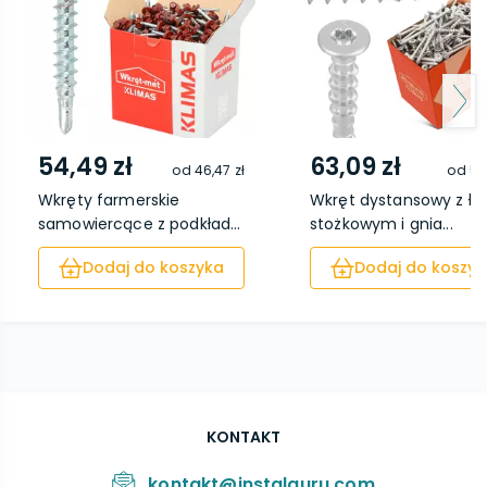
54,49 zł
63,09 zł
od
46,47 zł
od
54
Wkręty farmerskie
Wkręt dystansowy z ł
samowiercące z podkład...
stożkowym i gnia...
Dodaj do koszyka
Dodaj do koszyk
KONTAKT
kontakt@instalguru.com