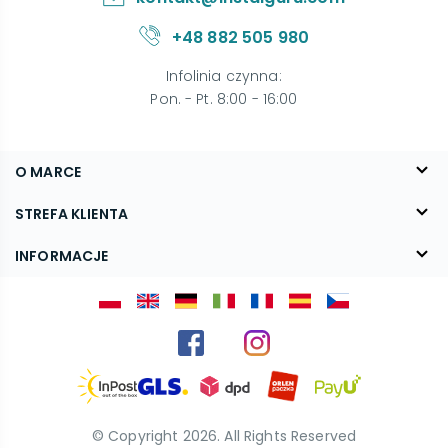
+48 882 505 980
Infolinia czynna
:
Pon. - Pt. 8:00 - 16:00
O MARCE
O nas
STREFA KLIENTA
Blog
FAQ
INFORMACJE
Kontakt
Dostawa
Regulamin
Reklamacje i zwroty
Polityka prywatności
Kariera
© Copyright
2026
. All Rights Reserved