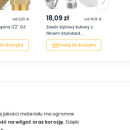
18,09 zł
20,
od
3,23 zł
od
14,13 zł
ężna 1/2'' GZ
Zawór kątowy kulowy z
Zawór
filtrem Standard ...
filtre
do koszyka
Dodaj do koszyka
ej jakości materiału ma ogromne
ść na wilgoć oraz korozję.
Dzięki