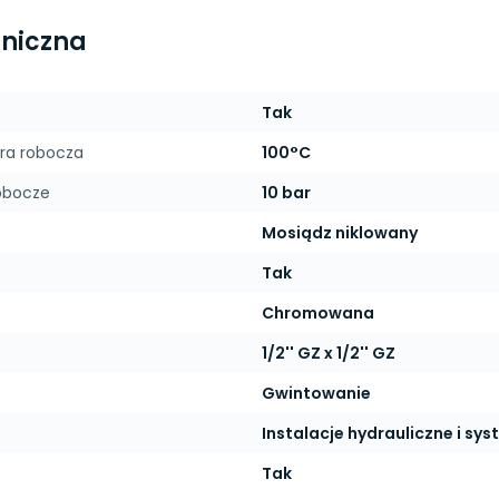
hniczna
Tak
ra robocza
100°C
obocze
10 bar
Mosiądz niklowany
Tak
Chromowana
1/2'' GZ x 1/2'' GZ
Gwintowanie
Instalacje hydrauliczne i sys
Tak