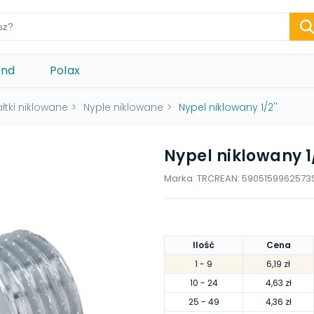
ond
Polax
ałtki niklowane
>
Nyple niklowane
>
Nypel niklowany 1/2''
Nypel niklowany 1/
Marka:
TRCR
EAN:
5905159962573
Ilość
Cena
1
- 9
6,19 zł
10
- 24
4,63 zł
25
- 49
4,36 zł