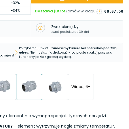
-32%
-34%
Dostawa jutro!
Zamów w ciągu
:
08
:
07
:
49
Zwrot pieniędzy
zwrot produktu do 30 dni
Po zgłoszeniu zwrotu
zamówimy kuriera bezpośrednio pod Twój
adres
. Nie musisz nic drukować – po prostu spakuj paczkę, a
 pakujesz!
kurier przyjedzie z gotową etykietą.
Więcej
6
+
ny element nie wymaga specjalistycznych narzędzi.
ATURY
- element wytrzymuje nagłe zmiany temperatur.