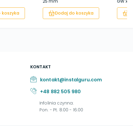
25 mm
GW x 1'' 
 koszyka
Dodaj do koszyka
D
KONTAKT
kontakt@instalguru.com
+48 882 505 980
Infolinia czynna
:
Pon. - Pt. 8:00 - 16:00