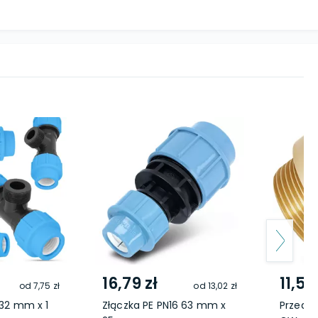
16,79 zł
11,59
od
7,75 zł
od
13,02 zł
 32 mm x 1
Złączka PE PN16 63 mm x
Przedłu