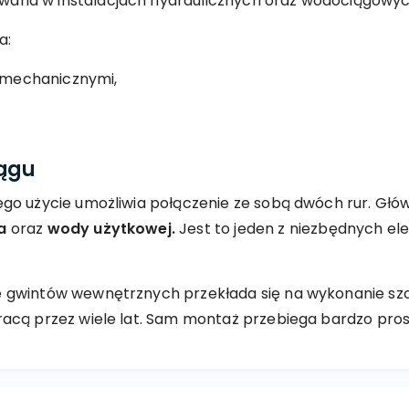
ana w instalacjach hydraulicznych oraz wodociągowyc
a:
 mechanicznymi,
iągu
go użycie umożliwia połączenie ze sobą dwóch rur. Głó
a
oraz
wody użytkowej.
Jest to jeden z niezbędnych e
 gwintów wewnętrznych przekłada się na wykonanie sz
acą przez wiele lat. Sam montaż przebiega bardzo pros