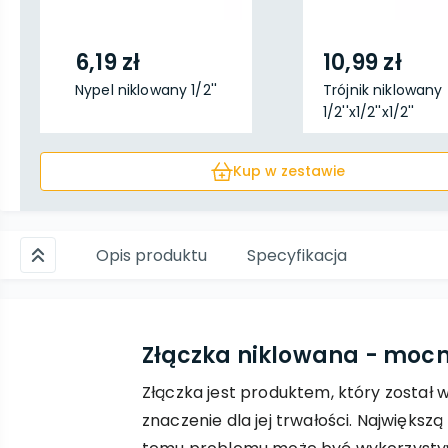
6,19 zł
10,99 zł
Nypel niklowany 1/2''
Trójnik niklowany
1/2''x1/2''x1/2''
Kup w zestawie
Opis produktu
Specyfikacja
Złączka niklowana - moc
Złączka jest produktem, który został
znaczenie dla jej trwałości. Największ