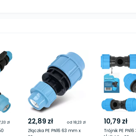
22,89 zł
10,79 zł
,33 zł
od
18,23 zł
50
Złączka PE PN16 63 mm x
Trójnik PE PN16