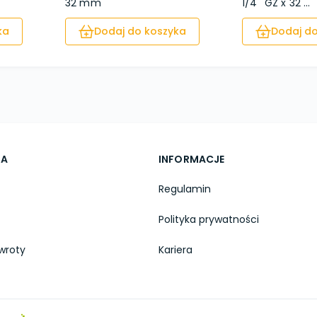
32 mm
1/4'' GZ x 32 ...
ka
Dodaj do koszyka
Dodaj do
TA
INFORMACJE
Regulamin
Polityka prywatności
wroty
Kariera