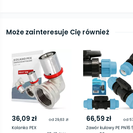
Może zainteresuje Cię również
36,09 zł
66,59 zł
od
29,63 zł
od
57
Kolanko PEX
Zawór kulowy PE PN16 