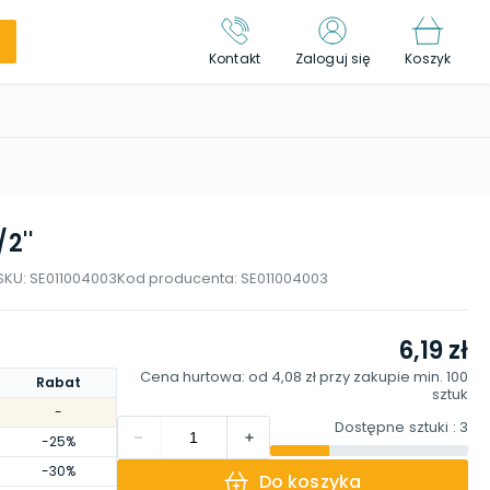
Kontakt
Zaloguj się
Koszyk
2''
SKU:
SE011004003
Kod producenta:
SE011004003
6,19 zł
Cena hurtowa: od
4,08 zł
przy zakupie min.
100
Rabat
sztuk
-
Dostępne sztuki
: 3
-25%
-30%
Do koszyka