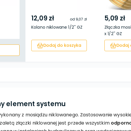
12,09 zł
5,09 zł
od
9,07 zł
Kolano niklowane 1/2'' GZ
Złączka mosi
x 1/2'' GZ
Dodaj do koszyka
Dodaj 
ny element systemu
 wykonany z mosiądzu niklowanego. Zastosowanie wysoki
ą zaletą złączki niklowanej jest przede wszystkim
odporno