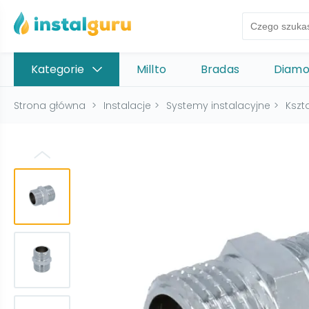
Kategorie
Millto
Bradas
Diam
Strona główna
>
Instalacje
>
Systemy instalacyjne
>
Kszt