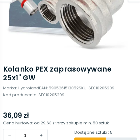
Kolanko PEX zaprasowywane
25x1'' GW
Marka:
Hydroland
EAN:
5905261513052
SKU:
SE010205209
Kod producenta:
SE010205209
36,09 zł
Cena hurtowa: od
29,63 zł
przy zakupie min.
50
sztuk
Dostępne sztuki
: 5