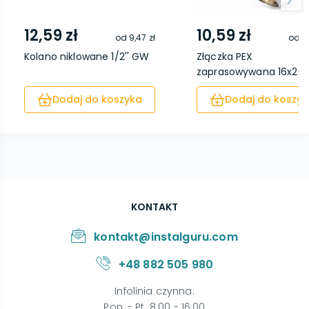
12,59 zł
10,59 zł
od
9,47 zł
od
7
Kolano niklowane 1/2'' GW
Złączka PEX
zaprasowywana 16x20
Dodaj do koszyka
Dodaj do koszyk
KONTAKT
kontakt@instalguru.com
+48 882 505 980
Infolinia czynna
:
Pon. - Pt. 8:00 - 16:00