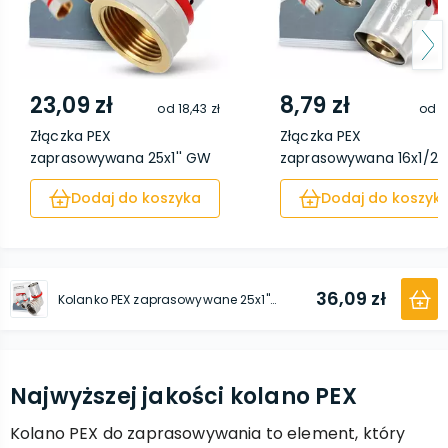
23,09 zł
8,79 zł
od
18,43 zł
od
6,
Złączka PEX
Złączka PEX
zaprasowywana 25x1'' GW
zaprasowywana 16x1/2"
Dodaj do koszyka
Dodaj do koszyk
36,09 zł
Kolanko PEX zaprasowywane 25x1'' GW
Najwyższej jakości kolano PEX
Kolano PEX do zaprasowywania to element, który