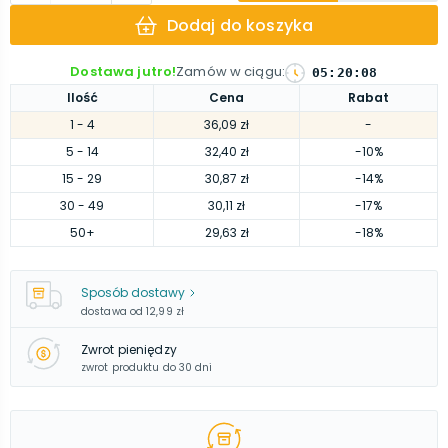
Dodaj do koszyka
Dostawa jutro!
Zamów w ciągu
:
05
:
20
:
07
Ilość
Cena
Rabat
1
- 4
36,09 zł
-
5
- 14
32,40 zł
-10%
15
- 29
30,87 zł
-14%
30
- 49
30,11 zł
-17%
50
+
29,63 zł
-18%
Sposób dostawy
dostawa od
12,99 zł
Zwrot pieniędzy
zwrot produktu do 30 dni