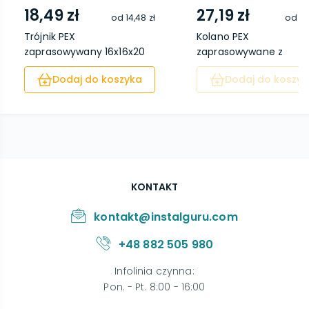
18,49 zł
27,19 zł
od
14,48 zł
od
21
Trójnik PEX
Kolano PEX
zaprasowywany 16x16x20
zaprasowywane z
wieszakiem 20...
Dodaj do koszyka
Dodaj do koszyk
KONTAKT
kontakt@instalguru.com
+48 882 505 980
Infolinia czynna
:
Pon. - Pt. 8:00 - 16:00