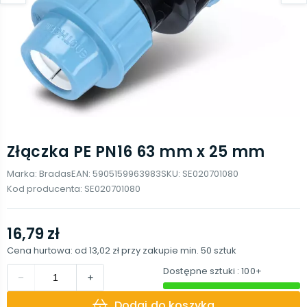
Złączka PE PN16 63 mm x 25 mm
Marka:
Bradas
EAN:
5905159963983
SKU:
SE020701080
Kod producenta:
SE020701080
16,79 zł
Cena hurtowa: od
13,02 zł
przy zakupie min.
50
sztuk
Dostępne sztuki
: 100+
Dodaj do koszyka