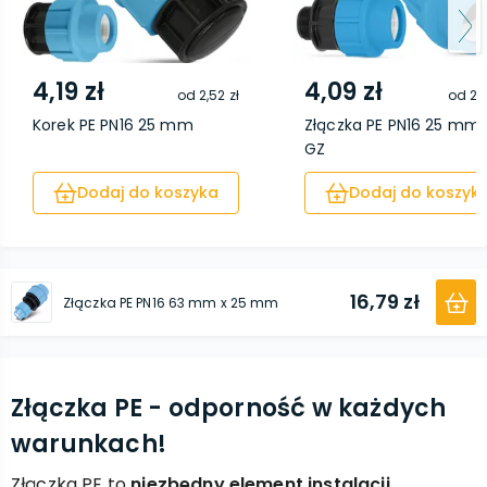
4,19 zł
4,09 zł
od
2,52 zł
od
2,
Korek PE PN16 25 mm
Złączka PE PN16 25 mm x 
GZ
Dodaj do koszyka
Dodaj do koszyk
16,79 zł
Złączka PE PN16 63 mm x 25 mm
Złączka PE - odporność w każdych
warunkach!
Złączka PE to
niezbędny element instalacji