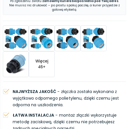
Po zgłoszeniu zwrotu
zamówimy kuriera bezpośrednio pod Twój adres
.
Nie musisz nic drukować – po prostu spakuj paczkę, a kurier przyjedzie z
gotową etykietą.
Więcej
46
+
NAJWYŻSZA JAKOŚĆ
- złączka została wykonana z
wyjątkowo odpornego polietylenu, dzięki czemu jest
odporna na uszkodzenia.
ŁATWA INSTALACJA
- montaż złączki wykorzystuje
metodę zaciskową, dzięki czemu nie potrzebujesz
żadnych specjalnych narzędzi.