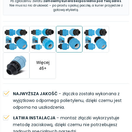
Po zgłoszeniu zwrotu
zamówimy kuriera bezpośrednio pod Twój adres
.
Nie musisz nic drukować – po prostu spakuj paczkę, a kurier przyjedzie z
gotową etykietą.
Więcej
46
+
NAJWYŻSZA JAKOŚĆ
- złączka została wykonana z
wyjątkowo odpornego polietylenu, dzięki czemu jest
odporna na uszkodzenia.
ŁATWA INSTALACJA
- montaż złączki wykorzystuje
metodę zaciskową, dzięki czemu nie potrzebujesz
żadnych specjalnych narzędzi.