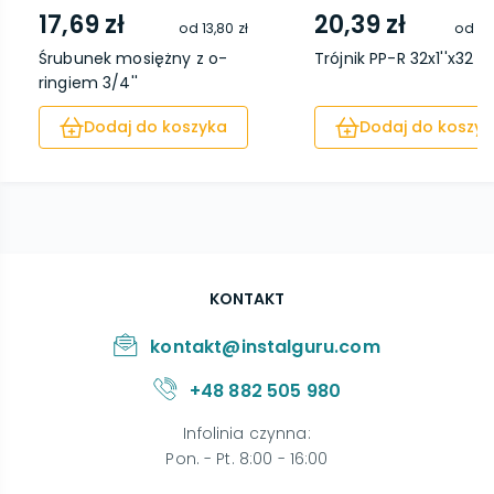
17,69 zł
20,39 zł
od
13,80 zł
od
16
Śrubunek mosiężny z o-
Trójnik PP-R 32x1''x32 
ringiem 3/4''
Dodaj do koszyka
Dodaj do koszyk
KONTAKT
kontakt@instalguru.com
+48 882 505 980
Infolinia czynna
:
Pon. - Pt. 8:00 - 16:00