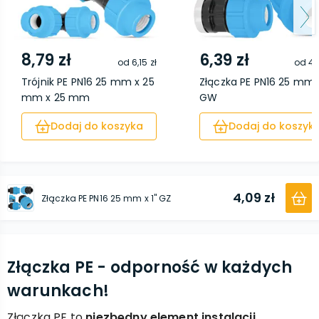
8,79 zł
6,39 zł
od
6,15 zł
od
4,
Trójnik PE PN16 25 mm x 25
Złączka PE PN16 25 mm x 
mm x 25 mm
GW
Dodaj do koszyka
Dodaj do koszyk
4,09 zł
Złączka PE PN16 25 mm x 1'' GZ
Złączka PE - odporność w każdych
warunkach!
Złączka PE to
niezbędny element instalacji