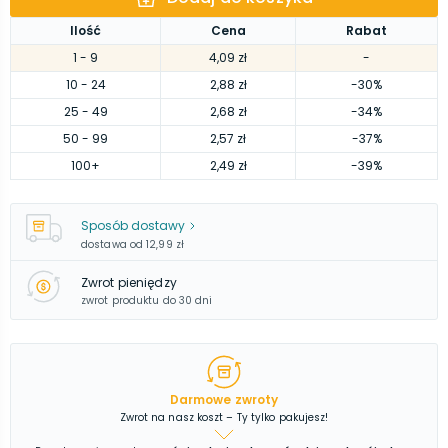
Ilość
Cena
Rabat
1
- 9
4,09 zł
-
10
- 24
2,88 zł
-30%
25
- 49
2,68 zł
-34%
50
- 99
2,57 zł
-37%
100
+
2,49 zł
-39%
Sposób dostawy
dostawa od
12,99 zł
Zwrot pieniędzy
zwrot produktu do 30 dni
Darmowe zwroty
Zwrot na nasz koszt – Ty tylko pakujesz!