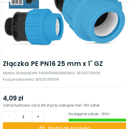
Złączka PE PN16 25 mm x 1'' GZ
Marka:
Bradas
EAN:
5905159963990
SKU:
SE020701009
Kod producenta:
SE020701009
4,09 zł
Cena hurtowa: od
2,49 zł
przy zakupie min.
100
sztuk
Dostępne sztuki
: 100+
Dodaj do koszyka