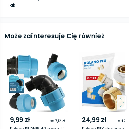
Tak
Może zainteresuje Cię również
9,99 zł
24,99 zł
od
7,12 zł
od
20,
Kolano PE PN16 40 mm x 1''
Kolano PEX skręcane 25x