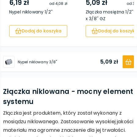
6,19 zł
5,09 zł
od
4,08 zł
od
3,
Nypel niklowany 1/2''
Złączka mosiężna 1/2'' 
x 3/8'' GZ
Dodaj do koszyka
Dodaj do koszyk
5,09 zł
Nypel niklowany 3/8''
Złączka niklowana - mocny element
systemu
Złączka jest produktem, który został wykonany z
mosiądzu niklowanego. Zastosowanie wysokiej jakości
materiału ma ogromne znaczenie dla jej trwałości.