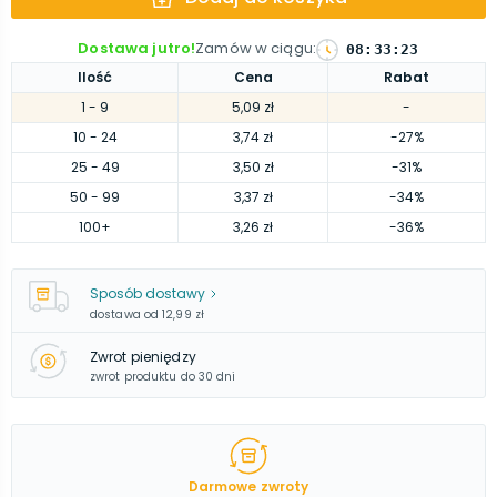
Dostawa jutro!
Zamów w ciągu
:
08
:
33
:
22
Ilość
Cena
Rabat
1
- 9
5,09 zł
-
10
- 24
3,74 zł
-27%
25
- 49
3,50 zł
-31%
50
- 99
3,37 zł
-34%
100
+
3,26 zł
-36%
Sposób dostawy
dostawa od
12,99 zł
Zwrot pieniędzy
zwrot produktu do 30 dni
Darmowe zwroty