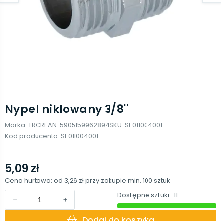
Nypel niklowany 3/8''
Marka:
TRCR
EAN:
5905159962894
SKU:
SE011004001
Kod producenta:
SE011004001
5,09 zł
Cena hurtowa: od
3,26 zł
przy zakupie min.
100
sztuk
Dostępne sztuki
: 11
Dodaj do koszyka