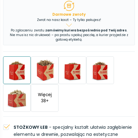
Darmowe zwroty
Zwrot na nasz koszt – Ty tylko pakujesz!
Po zgłoszeniu zwrotu
zamówimy kuriera bezpośrednio pod Twój adres
.
Nie musisz nic drukować – po prostu spakuj paczkę, a kurier przyjedzie z
gotową etykietą.
Więcej
38
+
STOŻKOWY ŁEB
- specjalny kształt ułatwia zagłębienie
elementu w drewnie, pozwalając na estetyczne