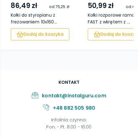
86,49 zł
50,99 zł
od
75,25 zł
od
43,
Kołki do styropianu z
Kołki rozporowe ramo
frezowaniem 10x160...
FAST z wkrętem z ...
Dodaj do koszyka
Dodaj do koszyk
KONTAKT
kontakt@instalguru.com
+48 882 505 980
Infolinia czynna
:
Pon. - Pt. 8:00 - 16:00