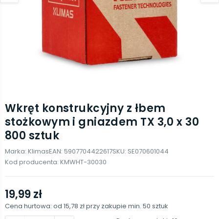
Wkręt konstrukcyjny z łbem
stożkowym i gniazdem TX 3,0 x 30
800 sztuk
Marka:
Klimas
EAN:
5907704422617
SKU:
SE070601044
Kod producenta:
KMWHT-30030
19,99 zł
Cena hurtowa: od
15,78 zł
przy zakupie min.
50
sztuk