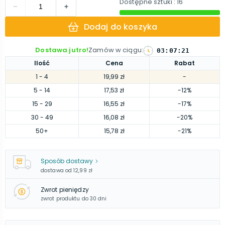
Dostępne sztuki
: 16
Dodaj do koszyka
Dostawa jutro!
Zamów w ciągu
:
03
:
07
:
19
Ilość
Cena
Rabat
1
- 4
19,99 zł
-
5
- 14
17,53 zł
-12%
15
- 29
16,55 zł
-17%
30
- 49
16,08 zł
-20%
50
+
15,78 zł
-21%
Sposób dostawy
dostawa od
12,99 zł
Zwrot pieniędzy
zwrot produktu do 30 dni