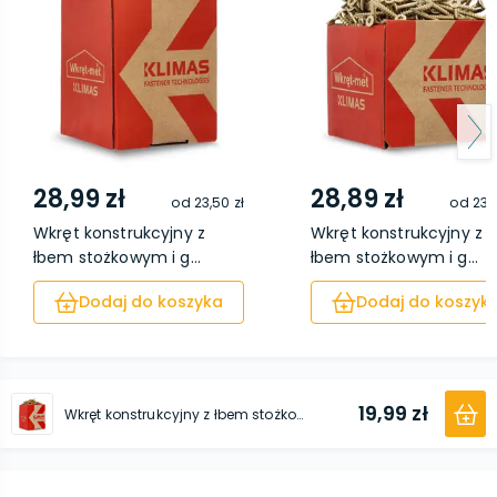
28,99 zł
28,89 zł
od
23,50 zł
od
23,4
Wkręt konstrukcyjny z
Wkręt konstrukcyjny z
łbem stożkowym i g...
łbem stożkowym i g...
Dodaj do koszyka
Dodaj do koszyk
19,99 zł
Wkręt konstrukcyjny z łbem stożkowym i gniazdem TX 3,0 x 30 800 sztuk