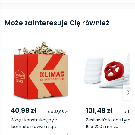
Może zainteresuje Cię również
40,99 zł
101,49 zł
od
33,98 zł
od
93,
Wkręt konstrukcyjny z
Zestaw Kołki do styrop
łbem stożkowym i g...
10 x 220 mm z...