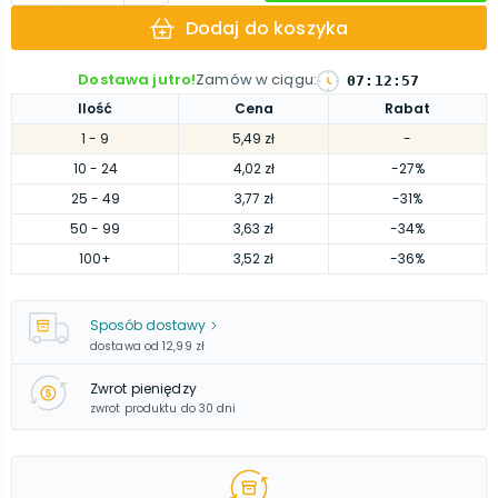
Dodaj do koszyka
Dostawa jutro!
Zamów w ciągu
:
07
:
12
:
56
Ilość
Cena
Rabat
1
- 9
5,49 zł
-
10
- 24
4,02 zł
-27%
25
- 49
3,77 zł
-31%
50
- 99
3,63 zł
-34%
100
+
3,52 zł
-36%
Sposób dostawy
dostawa od
12,99 zł
Zwrot pieniędzy
zwrot produktu do 30 dni