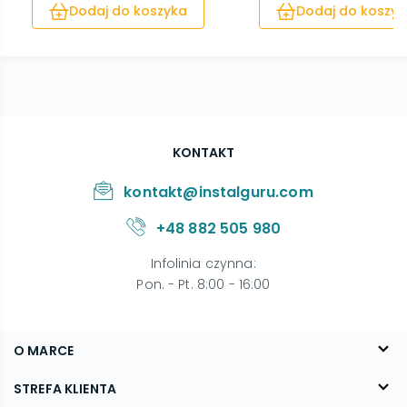
Dodaj do koszyka
Dodaj do koszyk
KONTAKT
kontakt@instalguru.com
+48 882 505 980
Infolinia czynna
:
Pon. - Pt. 8:00 - 16:00
O MARCE
O nas
STREFA KLIENTA