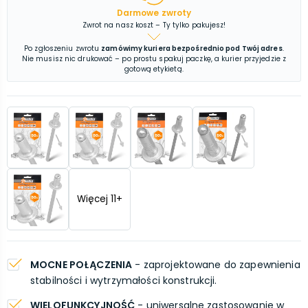
Darmowe zwroty
Zwrot na nasz koszt – Ty tylko pakujesz!
Po zgłoszeniu zwrotu
zamówimy kuriera bezpośrednio pod Twój adres
.
Nie musisz nic drukować – po prostu spakuj paczkę, a kurier przyjedzie z
gotową etykietą.
Więcej
11
+
MOCNE POŁĄCZENIA
- zaprojektowane do zapewnienia
stabilności i wytrzymałości konstrukcji.
WIELOFUNKCYJNOŚĆ
- uniwersalne zastosowanie w