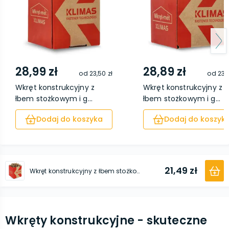
28,99 zł
28,89 zł
od
23,50 zł
od
23,4
Wkręt konstrukcyjny z
Wkręt konstrukcyjny z
łbem stożkowym i g...
łbem stożkowym i g...
Dodaj do koszyka
Dodaj do koszyk
21,49 zł
Wkręt konstrukcyjny z łbem stożkowym i gniazdem TX 3,0 x 35 500 sztuk
Wkręty konstrukcyjne - skuteczne