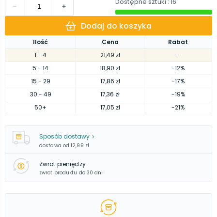
Dostępne sztuki
: 16
Dodaj do koszyka
Ilość
Cena
Rabat
1
- 4
21,49 zł
-
5
- 14
18,90 zł
-12%
15
- 29
17,86 zł
-17%
30
- 49
17,36 zł
-19%
50
+
17,05 zł
-21%
Sposób dostawy
dostawa od
12,99 zł
Zwrot pieniędzy
zwrot produktu do 30 dni