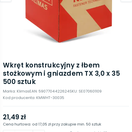
Wkręt konstrukcyjny z łbem
stożkowym i gniazdem TX 3,0 x 35
500 sztuk
Marka:
Klimas
EAN:
5907704422624
SKU:
SE070601109
Kod producenta:
KMWHT-30035
21,49 zł
Cena hurtowa: od
17,05 zł
przy zakupie min.
50
sztuk