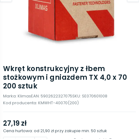
Wkręt konstrukcyjny z łbem
stożkowym i gniazdem TX 4,0 x 70
200 sztuk
Marka:
Klimas
EAN:
5902622327075
SKU:
SE070601008
Kod producenta:
KMWHT-40070(200)
27,19 zł
Cena hurtowa: od
21,90 zł
przy zakupie min.
50
sztuk