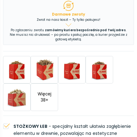
Darmowe zwroty
Zwrot na nasz koszt – Ty tylko pakujesz!
Po zgłoszeniu zwrotu
zamówimy kuriera bezpośrednio pod Twój adres
.
Nie musisz nic drukować – po prostu spakuj paczkę, a kurier przyjedzie z
gotową etykietą.
Więcej
38
+
STOŻKOWY ŁEB
- specjalny kształt ułatwia zagłębienie
elementu w drewnie, pozwalając na estetyczne