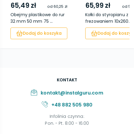
65,49 zł
65,99 zł
od
60,25 zł
od
56,
Obejmy plastikowe do rur
Kołki do styropianu z
32 mm 50 mm 75 ...
frezowaniem 10x260...
Dodaj do koszyka
Dodaj do koszyk
KONTAKT
kontakt@instalguru.com
+48 882 505 980
Infolinia czynna
:
Pon. - Pt. 8:00 - 16:00