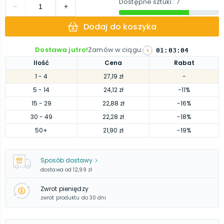
Dostępne sztuki
: 7
Dodaj do koszyka
Dostawa jutro!
Zamów w ciągu
:
01
:
03
:
03
Ilość
Cena
Rabat
1
- 4
27,19 zł
-
5
- 14
24,12 zł
-11%
15
- 29
22,88 zł
-16%
30
- 49
22,28 zł
-18%
50
+
21,90 zł
-19%
Sposób dostawy
dostawa od
12,99 zł
Zwrot pieniędzy
zwrot produktu do 30 dni