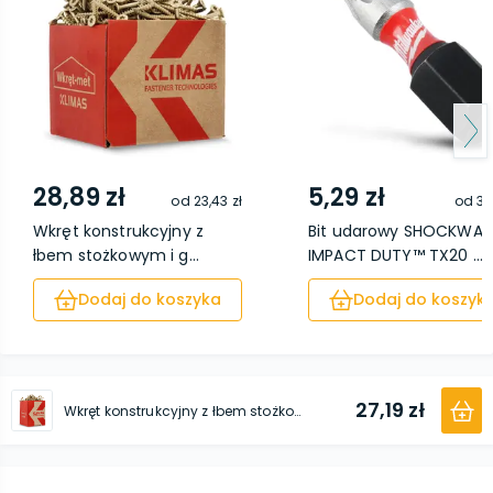
28,89 zł
5,29 zł
od
23,43 zł
od
3,
Wkręt konstrukcyjny z
Bit udarowy SHOCKWAV
łbem stożkowym i g...
IMPACT DUTY™ TX20 ...
Dodaj do koszyka
Dodaj do koszyk
27,19 zł
Wkręt konstrukcyjny z łbem stożkowym i gniazdem TX 4,0 x 70 200 sztuk