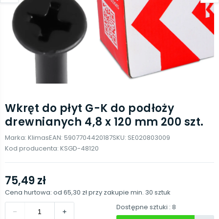
Wkręt do płyt G-K do podłoży
drewnianych 4,8 x 120 mm 200 szt.
Marka:
Klimas
EAN:
5907704420187
SKU:
SE020803009
Kod producenta:
KSGD-48120
75,49 zł
Cena hurtowa: od
65,30 zł
przy zakupie min.
30
sztuk
Dostępne sztuki
: 8