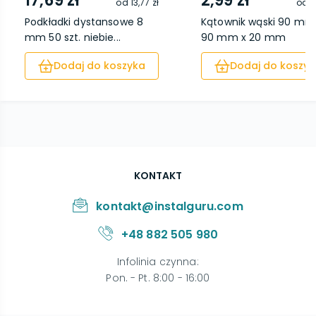
17,69 zł
2,99 zł
od
13,77 zł
od
1
Podkładki dystansowe 8
Kątownik wąski 90 mm
mm 50 szt. niebie...
90 mm x 20 mm
Dodaj do koszyka
Dodaj do koszyk
KONTAKT
kontakt@instalguru.com
+48 882 505 980
Infolinia czynna
:
Pon. - Pt. 8:00 - 16:00