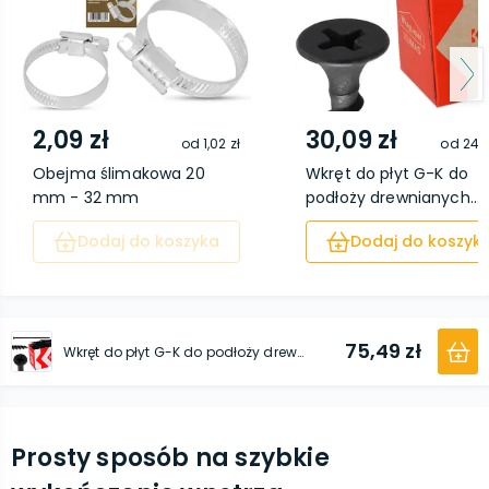
2,09 zł
30,09 zł
od
1,02 zł
od
24,4
Obejma ślimakowa 20
Wkręt do płyt G-K do
mm - 32 mm
podłoży drewnianych...
Dodaj do koszyka
Dodaj do koszyk
75,49 zł
Wkręt do płyt G-K do podłoży drewnianych 4,8 x 120 mm 200 szt.
Prosty sposób na szybkie