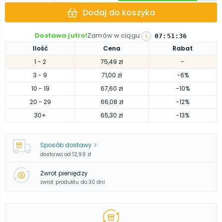
Dodaj do koszyka
Dostawa jutro!
Zamów w ciągu
:
07
:
51
:
36
Ilość
Cena
Rabat
1
- 2
75,49 zł
-
3
- 9
71,00 zł
-6%
10
- 19
67,60 zł
-10%
20
- 29
66,08 zł
-12%
30
+
65,30 zł
-13%
Sposób dostawy
dostawa od
12,99 zł
Zwrot pieniędzy
zwrot produktu do 30 dni