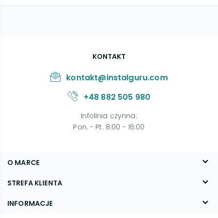
KONTAKT
kontakt@instalguru.com
+48 882 505 980
Infolinia czynna
:
Pon. - Pt. 8:00 - 16:00
O MARCE
O nas
STREFA KLIENTA
Blog
FAQ
INFORMACJE