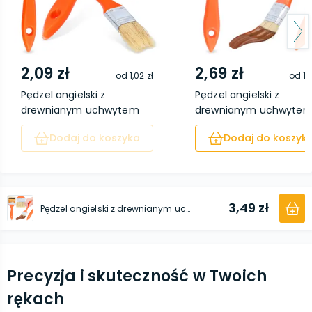
2,09 zł
2,69 zł
od
1,02 zł
od
1,
Pędzel angielski z
Pędzel angielski z
drewnianym uchwytem
drewnianym uchwyte
2...
3...
Dodaj do koszyka
Dodaj do koszyk
3,49 zł
Pędzel angielski z drewnianym uchwytem 63 mm
Precyzja i skuteczność w Twoich
rękach