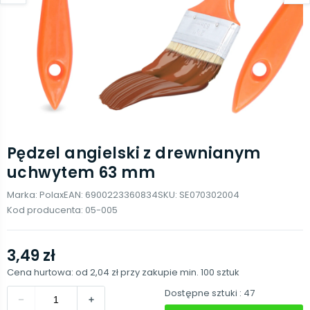
Pędzel angielski z drewnianym
uchwytem 63 mm
Marka:
Polax
EAN:
6900223360834
SKU:
SE070302004
Kod producenta:
05-005
3,49 zł
Cena hurtowa: od
2,04 zł
przy zakupie min.
100
sztuk
Dostępne sztuki
: 47