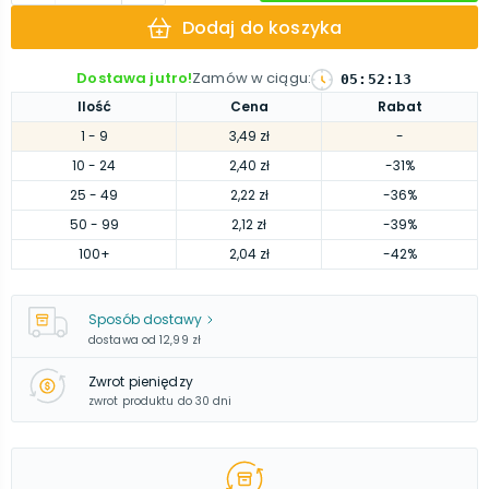
Dodaj do koszyka
Dostawa jutro!
Zamów w ciągu
:
05
:
52
:
12
Ilość
Cena
Rabat
1
- 9
3,49 zł
-
10
- 24
2,40 zł
-31%
25
- 49
2,22 zł
-36%
50
- 99
2,12 zł
-39%
100
+
2,04 zł
-42%
Sposób dostawy
dostawa od
12,99 zł
Zwrot pieniędzy
zwrot produktu do 30 dni