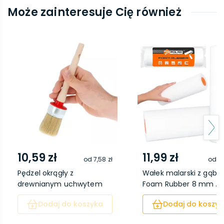
Może zainteresuje Cię również
10,59 zł
11,99 zł
od
7,58 zł
od
8,
Pędzel okrągły z
Wałek malarski z gąbki
drewnianym uchwytem
Foam Rubber 8 mm ...
40 ...
Dodaj do koszyka
Dodaj do koszyk