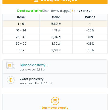
Dostawa jutro!
Zamów w ciągu
:
07
:
03
:
19
Ilość
Cena
Rabat
1
- 9
5,69 zł
-
10
- 24
4,19 zł
-26%
25
- 49
3,94 zł
-31%
50
- 99
3,79 zł
-33%
100
+
3,68 zł
-35%
Sposób dostawy
dostawa od
12,99 zł
Zwrot pieniędzy
zwrot produktu do 30 dni
Darmowe zwroty