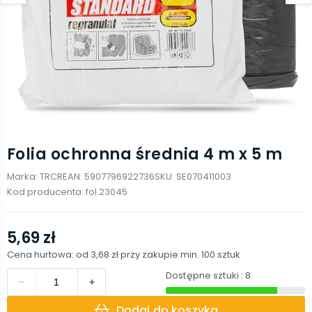
Folia ochronna średnia 4 m x 5 m
Marka:
TRCR
EAN:
5907796922736
SKU:
SE070411003
Kod producenta:
fol.23045
5,69 zł
Cena hurtowa: od
3,68 zł
przy zakupie min.
100
sztuk
Dostępne sztuki
: 8
Dodaj do koszyka