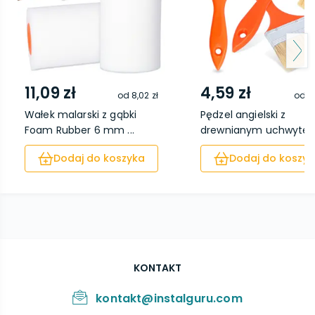
11,09 zł
4,59 zł
od
8,02 zł
od
2
Wałek malarski z gąbki
Pędzel angielski z
Foam Rubber 6 mm ...
drewnianym uchwyte
7...
Dodaj do koszyka
Dodaj do koszyk
KONTAKT
kontakt@instalguru.com