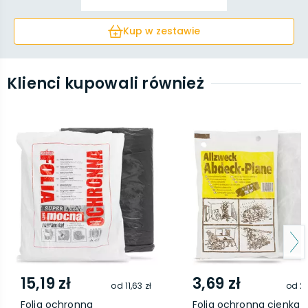
Kup w zestawie
Klienci kupowali również
15,19 zł
3,69 zł
od
11,63 zł
od
2,
Folia ochronna
Folia ochronna cienka 