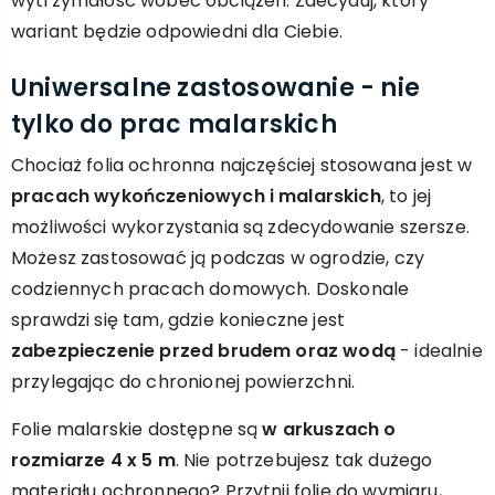
wytrzymałość wobec obciążeń. Zdecyduj, który
wariant będzie odpowiedni dla Ciebie.
Uniwersalne zastosowanie - nie
tylko do prac malarskich
Chociaż folia ochronna najczęściej stosowana jest w
pracach wykończeniowych i malarskich
, to jej
możliwości wykorzystania są zdecydowanie szersze.
Możesz zastosować ją podczas w ogrodzie, czy
codziennych pracach domowych. Doskonale
sprawdzi się tam, gdzie konieczne jest
zabezpieczenie przed brudem oraz wodą
- idealnie
przylegając do chronionej powierzchni.
Folie malarskie dostępne są
w arkuszach o
rozmiarze 4 x 5 m
. Nie potrzebujesz tak dużego
materiału ochronnego? Przytnij folię do wymiaru,