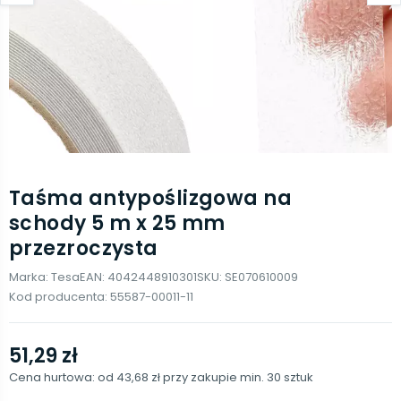
Taśma antypoślizgowa na
schody 5 m x 25 mm
przezroczysta
Marka:
Tesa
EAN:
4042448910301
SKU:
SE070610009
Kod producenta:
55587-00011-11
51,29 zł
Cena hurtowa: od
43,68 zł
przy zakupie min.
30
sztuk