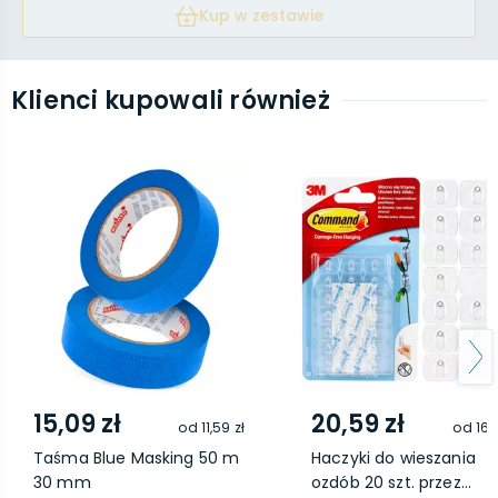
Kup w zestawie
Klienci kupowali również
15,09 zł
20,59 zł
od
11,59 zł
od
16,
Taśma Blue Masking 50 m
Haczyki do wieszania
30 mm
ozdób 20 szt. przez...