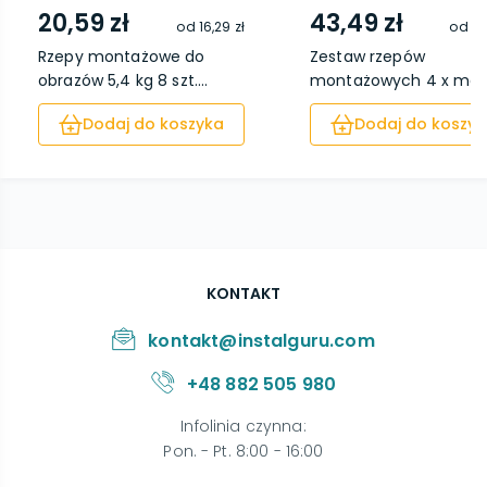
20,59 zł
43,49 zł
od
16,29 zł
od
36
Rzepy montażowe do
Zestaw rzepów
obrazów 5,4 kg 8 szt....
montażowych 4 x mał
kompl...
Dodaj do koszyka
Dodaj do koszyk
KONTAKT
kontakt@instalguru.com
+48 882 505 980
Infolinia czynna
:
Pon. - Pt. 8:00 - 16:00