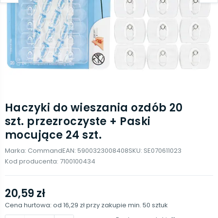
Haczyki do wieszania ozdób 20
szt. przezroczyste + Paski
mocujące 24 szt.
Marka:
Command
EAN:
5900323008408
SKU:
SE070611023
Kod producenta:
7100100434
20,59 zł
Cena hurtowa: od
16,29 zł
przy zakupie min.
50
sztuk