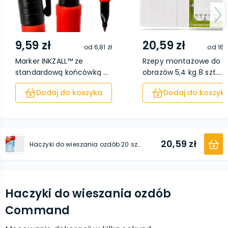
9,59 zł
20,59 zł
od
6,81 zł
od
16,
Marker INKZALL™ ze
Rzepy montażowe do
standardową końcówką ...
obrazów 5,4 kg 8 szt....
Dodaj do koszyka
Dodaj do koszyk
20,59 zł
Haczyki do wieszania ozdób 20 szt. przezroczyste + Paski mocujące 24 szt.
Haczyki do wieszania ozdób
Command