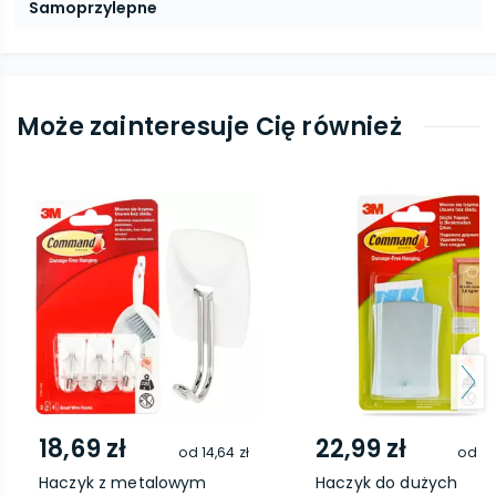
Samoprzylepne
Może zainteresuje Cię również
18,69 zł
22,99 zł
od
14,64 zł
od
18
Haczyk z metalowym
Haczyk do dużych