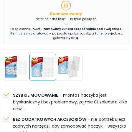
Darmowe zwroty
Zwrot na nasz koszt – Ty tylko pakujesz!
Po zgłoszeniu zwrotu
zamówimy kuriera bezpośrednio pod Twój adres
.
Nie musisz nic drukować – po prostu spakuj paczkę, a kurier przyjedzie z
gotową etykietą.
SZYBKIE MOCOWANIE
- montaż haczyka jest
błyskawiczny i bezproblemowy, zajmie Ci zaledwie kilka
chwil.
BEZ DODATKOWYCH AKCESORIÓW
- nie potrzebujesz
żadnych narzędzi, aby zamocować haczyk - wszystko