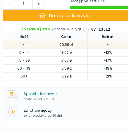
Dostępne sztuki
: 11
Dodaj do koszyka
Dostawa jutro!
Zamów w ciągu
:
07
:
13
:
09
Ilość
Cena
Rabat
1
- 4
20,59 zł
-
5
- 14
18,07 zł
-12%
15
- 29
17,07 zł
-17%
30
- 49
16,59 zł
-19%
50
+
16,29 zł
-21%
Sposób dostawy
dostawa od
12,99 zł
Zwrot pieniędzy
zwrot produktu do 30 dni