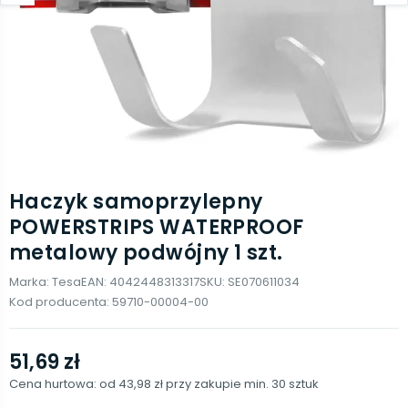
Haczyk samoprzylepny
POWERSTRIPS WATERPROOF
metalowy podwójny 1 szt.
Marka:
Tesa
EAN:
4042448313317
SKU:
SE070611034
Kod producenta:
59710-00004-00
51,69 zł
Cena hurtowa: od
43,98 zł
przy zakupie min.
30
sztuk