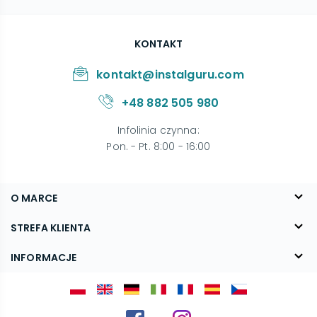
KONTAKT
kontakt@instalguru.com
+48 882 505 980
Infolinia czynna
:
Pon. - Pt. 8:00 - 16:00
O MARCE
O nas
STREFA KLIENTA
Blog
FAQ
INFORMACJE
Kontakt
Dostawa
Regulamin
Reklamacje i zwroty
Polityka prywatności