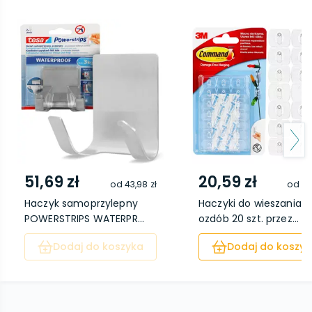
51,69 zł
20,59 zł
od
43,98 zł
od
16
Haczyk samoprzylepny
Haczyki do wieszania
POWERSTRIPS WATERPR...
ozdób 20 szt. przez...
Dodaj do koszyka
Dodaj do koszyk