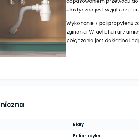
dopasowaniem przewodu do o
elastyczna jest wyjątkowo un
Wykonanie z polipropylenu 
zginania. W kielichu rury um
połączenie jest dokładne i o
hniczna
Biały
Polipropylen