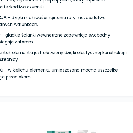
O
- rurę wykonano z polipropylenu, który zapewnia
i szkodliwe czynniki.
CJA
- dzięki możliwości zginania rury możesz łatwo
udnych warunkach.
W
- gładkie ścianki wewnętrzne zapewniają swobodny
biegają zatorom.
taż elementu jest ułatwiony dzięki elastycznej konstrukcji i
średnicy.
ŚĆ
- w kielichu elementu umieszczono mocną uszczelkę,
ega przeciekom.