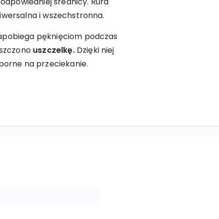
dpowiedniej średnicy. Rura
iwersalna i wszechstronna.
zapobiega pęknięciom podczas
ieszczono
uszczelkę.
Dzięki niej
dporne na przeciekanie.