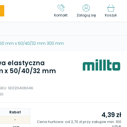
Kontakt
Zaloguj się
Koszyk
a 50 mm x 50/40/32 mm 300 mm
a elastyczna
m x 50/40/32 mm
SKU:
SE020406046
01
Rabat
4,39 zł
-
Cena hurtowa: od
2,70 zł
przy zakupie min.
100
sztuk