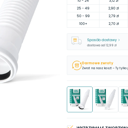
10
- 24
3,12 zł
25
- 49
2,90 zł
50
- 99
2,79 zł
100
+
2,70 zł
Sposób dostawy
dostawa od
12,99 zł
Darmowe zwroty
Zwrot na nasz koszt – Ty tylko