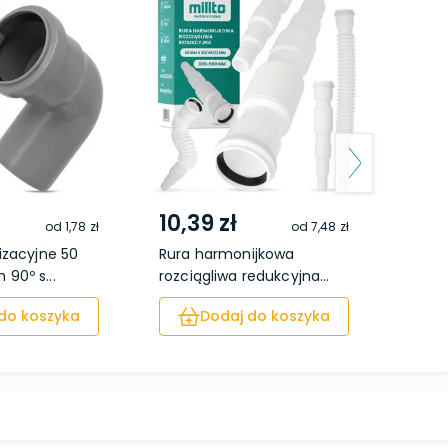
10,39 zł
5,3
od
1,78 zł
od
7,48 zł
izacyjne 50
Rura harmonijkowa
Komp
90º s...
rozciągliwa redukcyjna...
syfo
do koszyka
Dodaj do koszyka