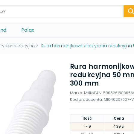
ond
Polax
ry kanalizacyjne
>
Rura harmonijkowa elastyczna redukcyjn
Rura harmonijkow
redukcyjna 50 m
300 mm
Marka:
Millto
EAN:
5905261580856
Kod producenta:
MI040207007-V
Ilość
Cena
1
- 9
4,39 zł