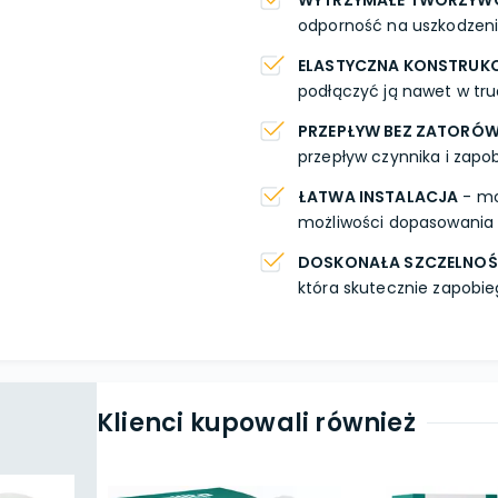
WYTRZYMAŁE TWORZYW
odporność na uszkodzenia 
ELASTYCZNA KONSTRUK
podłączyć ją nawet w tr
PRZEPŁYW BEZ ZATORÓ
przepływ czynnika i zapo
ŁATWA INSTALACJA
- mon
możliwości dopasowania 
DOSKONAŁA SZCZELNO
która skutecznie zapobi
Klienci kupowali również