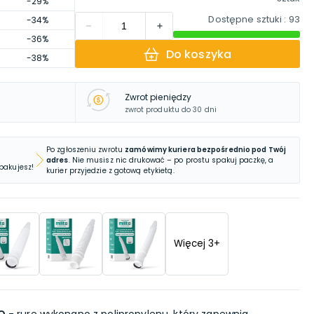
-29%
Dostępne sztuki
: 93
-34%
-36%
Do koszyka
-38%
Zwrot pieniędzy
zwrot produktu do 30 dni
Po zgłoszeniu zwrotu
zamówimy kuriera bezpośrednio pod Twój
adres
. Nie musisz nic drukować – po prostu spakuj paczkę, a
 pakujesz!
kurier przyjedzie z gotową etykietą.
Więcej
3
+