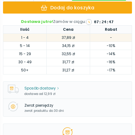
Dodaj do koszyka
Dostawa jutro!
Zamów w ciągu
:
07
:
24
:
47
Ilość
Cena
Rabat
1
- 4
37,89 zł
-
5
- 14
34,15 zł
-10%
15
- 29
32,55 zł
-14%
30
- 49
31,77 zł
-16%
50
+
31,27 zł
-17%
Sposób dostawy
dostawa od
12,99 zł
Zwrot pieniędzy
zwrot produktu do 30 dni