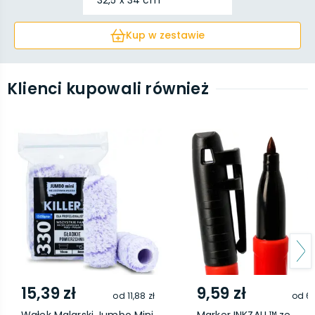
32,5 x 34 cm
Kup w zestawie
Klienci kupowali również
15,39 zł
9,59 zł
od
11,88 zł
od
6,