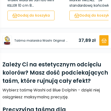
Wałek Malarski Jumbo Mini
Marker INKZALL™ ze
KILLER 10 cm 8...
standardową końcówką .
Dodaj do koszyka
Dodaj do koszyk
37,89 zł
Taśma malarska Washi Original 35 mm x 50 m
Zależy Ci na estetycznym odcięciu
kolorów? Masz dość podciekających
taśm, które rujnują cały efekt?
Wybierz taśmę Washi od Blue Dolphin - dzięki niej
osiągniesz maksymalną precyzję.
Precyzyjna taśma dla