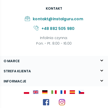
KONTAKT
kontakt@instalguru.com
+48 882 505 980
Infolinia czynna
:
Pon. - Pt. 8:00 - 16:00
O MARCE
O nas
STREFA KLIENTA
Blog
FAQ
INFORMACJE
Kontakt
Dostawa
Regulamin
Reklamacje i zwroty
Polityka prywatności