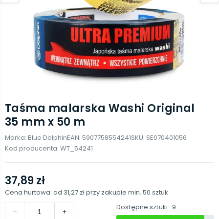
Taśma malarska Washi Original
35 mm x 50 m
Marka:
Blue Dolphin
EAN:
5907758554241
SKU:
SE070401056
Kod producenta:
WT_54241
37,89 zł
Cena hurtowa: od
31,27 zł
przy zakupie min.
50
sztuk
Dostępne sztuki
: 9