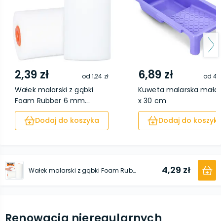
2,39 zł
6,89 zł
od
1,24 zł
od
4,
Wałek malarski z gąbki
Kuweta malarska mała 
Foam Rubber 6 mm...
x 30 cm
Dodaj do koszyka
Dodaj do koszyk
4,29 zł
Wałek malarski z gąbki Foam Rubber 6 mm x 50 mm x 100 mm
Renowacja nieregularnych