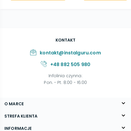
KONTAKT
kontakt@instalguru.com
+48 882 505 980
Infolinia czynna
:
Pon. - Pt. 8:00 - 16:00
O MARCE
O nas
STREFA KLIENTA
Blog
FAQ
INFORMACJE