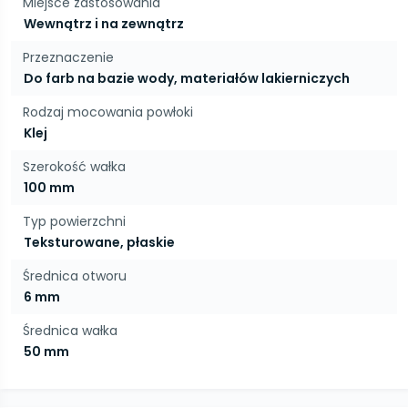
Miejsce zastosowania
Wewnątrz i na zewnątrz
Przeznaczenie
Do farb na bazie wody, materiałów lakierniczych
Rodzaj mocowania powłoki
Klej
Szerokość wałka
100 mm
Typ powierzchni
Teksturowane, płaskie
Średnica otworu
6 mm
Średnica wałka
50 mm