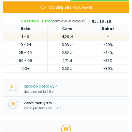
Dodaj do koszyka
Dostawa jutro!
Zamów w ciągu
:
05
:
18
:
17
Ilość
Cena
Rabat
1
- 9
4,29 zł
-
10
- 24
3,03 zł
-29%
25
- 49
2,82 zł
-34%
50
- 99
2,71 zł
-37%
100
+
2,62 zł
-39%
Sposób dostawy
dostawa od
12,99 zł
Zwrot pieniędzy
zwrot produktu do 30 dni