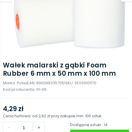
Wałek malarski z gąbki Foam
Rubber 6 mm x 50 mm x 100 mm
Marka:
Polax
EAN:
6900983357051
SKU:
SE030101170
Kod producenta:
01-05
4,29 zł
Cena hurtowa: od
2,62 zł
przy zakupie min.
100
sztuk
Dostępne sztuki
: 14