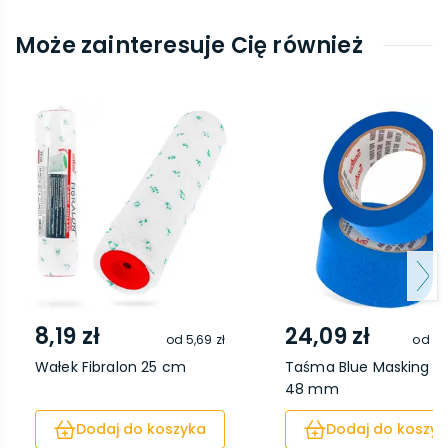
Może zainteresuje Cię również
8,19 zł
24,09 zł
od
5,69 zł
od
19
Wałek Fibralon 25 cm
Taśma Blue Masking 5
48 mm
Dodaj do koszyka
Dodaj do koszyk