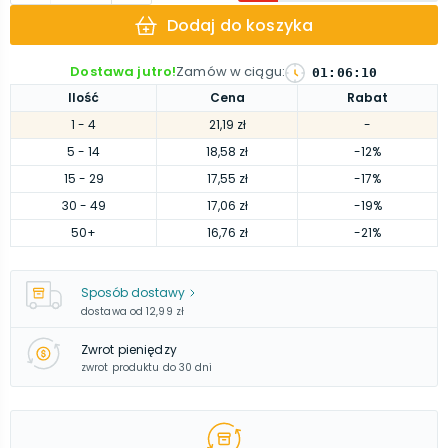
Dodaj do koszyka
Dostawa jutro!
Zamów w ciągu
:
01
:
06
:
09
Ilość
Cena
Rabat
1
- 4
21,19 zł
-
5
- 14
18,58 zł
-12%
15
- 29
17,55 zł
-17%
30
- 49
17,06 zł
-19%
50
+
16,76 zł
-21%
Sposób dostawy
dostawa od
12,99 zł
Zwrot pieniędzy
zwrot produktu do 30 dni