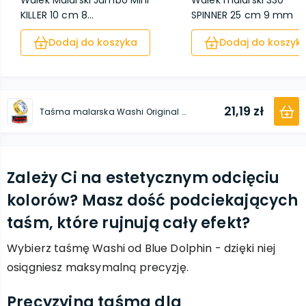
Wałek Malarski Jumbo Mini
Wałek malarski 330
KILLER 10 cm 8...
SPINNER 25 cm 9 mm
Dodaj do koszyka
Dodaj do koszyk
21,19 zł
Taśma malarska Washi Original 35 mm x 25 m
Zależy Ci na estetycznym odcięciu
kolorów? Masz dość podciekających
taśm, które rujnują cały efekt?
Wybierz taśmę Washi od Blue Dolphin - dzięki niej
osiągniesz maksymalną precyzję.
Precyzyjna taśma dla