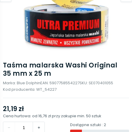
Taśma malarska Washi Original
35 mm x 25 m
Marka:
Blue Dolphin
EAN:
5907758554227
SKU:
SE070401055
Kod producenta:
WT_54227
21,19 zł
Cena hurtowa: od
16,76 zł
przy zakupie min.
50
sztuk
Dostępne sztuki
: 2