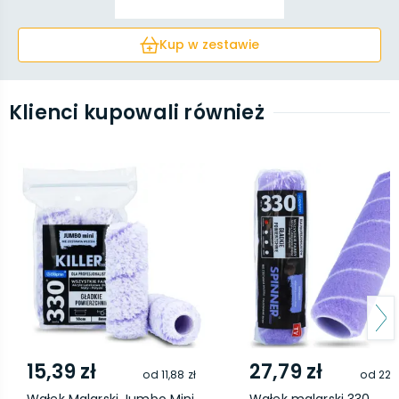
Kup w zestawie
Klienci kupowali również
15,39 zł
27,79 zł
od
11,88 zł
od
22,4