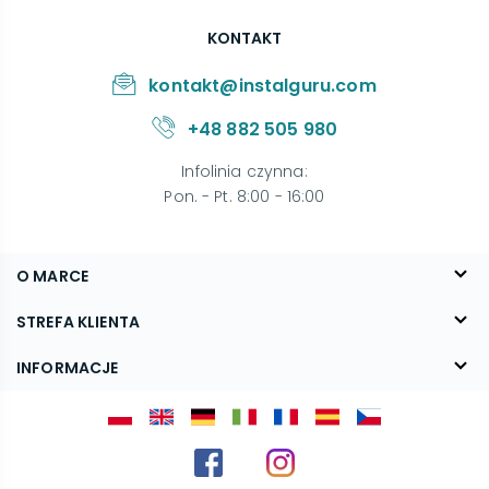
KONTAKT
kontakt@instalguru.com
+48 882 505 980
Infolinia czynna
:
Pon. - Pt. 8:00 - 16:00
O MARCE
O nas
STREFA KLIENTA
Blog
FAQ
INFORMACJE
Kontakt
Dostawa
Regulamin
Reklamacje i zwroty
Polityka prywatności