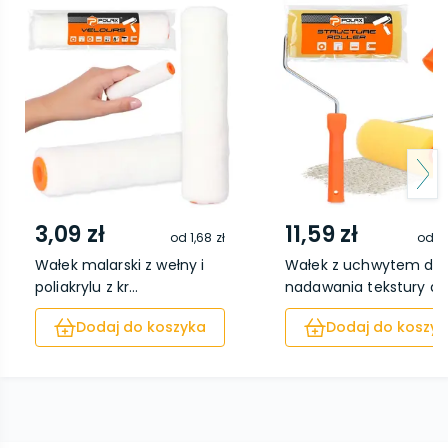
3,09 zł
11,59 zł
od
1,68 zł
od
8,
Wałek malarski z wełny i
Wałek z uchwytem do
poliakrylu z kr...
nadawania tekstury d..
Dodaj do koszyka
Dodaj do koszyk