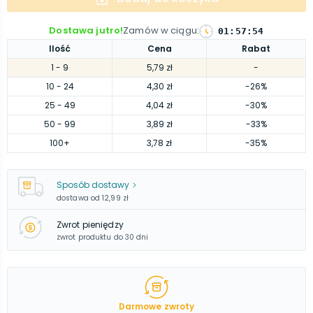
Dostawa jutro!
Zamów w ciągu
:
01
:
57
:
53
Ilość
Cena
Rabat
1
- 9
5,79 zł
-
10
- 24
4,30 zł
-26%
25
- 49
4,04 zł
-30%
50
- 99
3,89 zł
-33%
100
+
3,78 zł
-35%
Sposób dostawy
dostawa od
12,99 zł
Zwrot pieniędzy
zwrot produktu do 30 dni
Darmowe zwroty