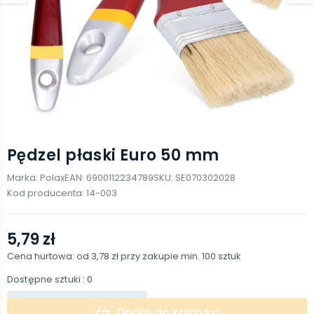
Pędzel płaski Euro 50 mm
Marka:
Polax
EAN:
6900112234789
SKU:
SE070302028
Kod producenta:
14-003
5,79 zł
Cena hurtowa: od
3,78 zł
przy zakupie min.
100
sztuk
Dostępne sztuki
: 0
Dodaj do koszyka