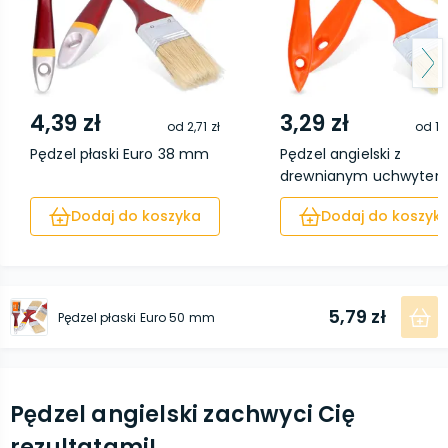
4,39 zł
3,29 zł
od
2,71 zł
od
1,
Pędzel płaski Euro 38 mm
Pędzel angielski z
drewnianym uchwyte
5...
Dodaj do koszyka
Dodaj do koszyk
5,79 zł
Pędzel płaski Euro 50 mm
Pędzel angielski zachwyci Cię
rezultatami!