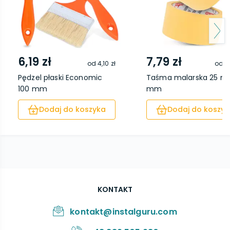
6,19 zł
7,79 zł
od
4,10 zł
od
5
Pędzel płaski Economic
Taśma malarska 25 m
100 mm
mm
Dodaj do koszyka
Dodaj do koszyk
KONTAKT
kontakt@instalguru.com