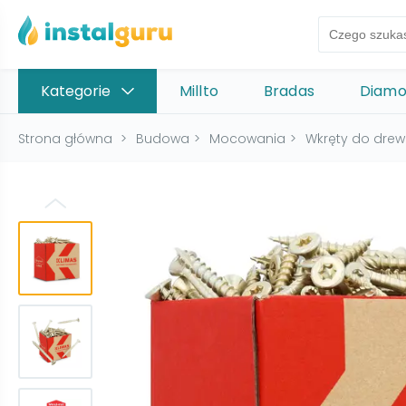
Kategorie
Millto
Bradas
Diam
Strona główna
>
Budowa
>
Mocowania
>
Wkręty do dre