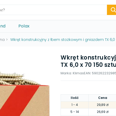
ond
Polax
wna
>
Wkręt konstrukcyjny z łbem stożkowym i gniazdem TX 6,0 x
Wkręt konstrukcy
TX 6,0 x 70 150 szt
Marka:
Klimas
EAN:
59026223298
Ilość
Cena
1
- 4
29,89 zł
5
- 14
26,69 zł