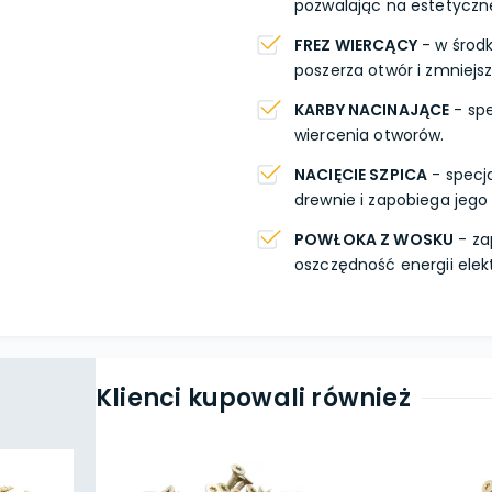
pozwalając na estetyczn
FREZ WIERCĄCY
- w środk
poszerza otwór i zmniejs
KARBY NACINAJĄCE
- spe
wiercenia otworów.
NACIĘCIE SZPICA
- specja
drewnie i zapobiega jego
POWŁOKA Z WOSKU
- za
oszczędność energii elek
Klienci kupowali również