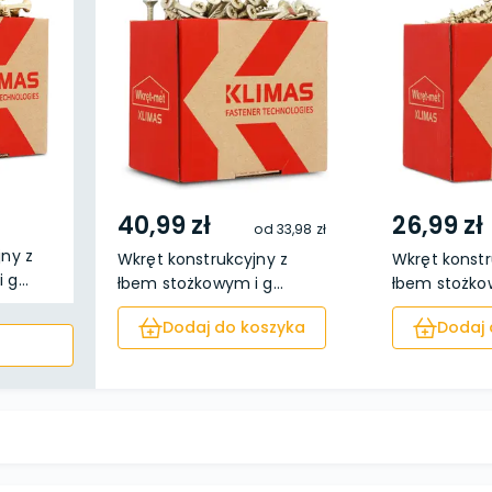
40,99 zł
26,99 zł
od
33,98 zł
jny z
Wkręt konstrukcyjny z
Wkręt konstr
g...
łbem stożkowym i g...
łbem stożkow
Dodaj do koszyka
Dodaj 