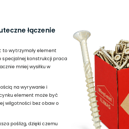
uteczne łączenie
t to wytrzymały element
o specjalnej konstrukcji praca
acznie mniej wysiłku w
ością na wyrywanie i
z ocynku element może być
j wilgotności bez obaw o
a poślizg, dzięki czemu