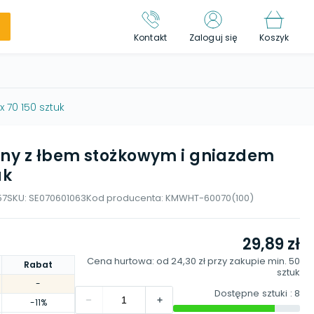
Kontakt
Zaloguj się
Koszyk
 70 150 sztuk
jny z łbem stożkowym i gniazdem
uk
57
SKU:
SE070601063
Kod producenta:
KMWHT-60070(100)
29,89 zł
Cena hurtowa: od
24,30 zł
przy zakupie min.
50
Rabat
sztuk
-
Dostępne sztuki
: 8
-11%