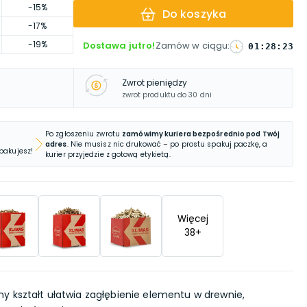
-15%
Do koszyka
-17%
-19%
Dostawa jutro!
Zamów w ciągu
:
01
:
28
:
22
Zwrot pieniędzy
zwrot produktu do 30 dni
Po zgłoszeniu zwrotu
zamówimy kuriera bezpośrednio pod Twój
adres
. Nie musisz nic drukować – po prostu spakuj paczkę, a
 pakujesz!
kurier przyjedzie z gotową etykietą.
Więcej
38
+
ny kształt ułatwia zagłębienie elementu w drewnie,