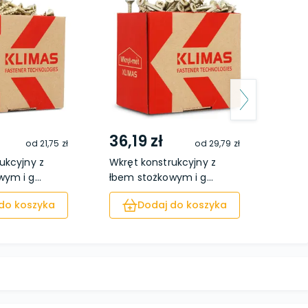
36,19 zł
42,
od
21,75 zł
od
29,79 zł
ukcyjny z
Wkręt konstrukcyjny z
Wkręt
ym i g...
łbem stożkowym i g...
łbem 
do koszyka
Dodaj do koszyka