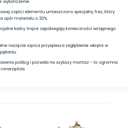
e wykończenie.
owej części elementu umieszczono specjalny frez, który
za opór materiału o 20%.
cjalne karby tnące zapobiegają konieczności wstępnego
lne nacięcie szpica przyspiesza zagłębienie wkręta w
 pękaniu.
pewnia poślizg i pozwala na szybszy montaż - to ogromna
tronarzędzia.