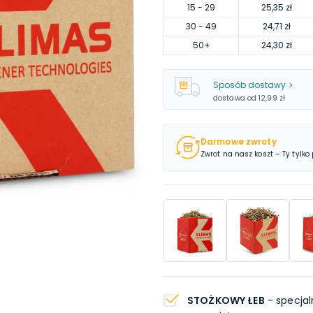
15
- 29
25,35 zł
30
- 49
24,71 zł
50
+
24,30 zł
Sposób dostawy
dostawa od
12,99 zł
Darmowe zwroty
Zwrot na nasz koszt – Ty tylko
STOŻKOWY ŁEB
- specjal