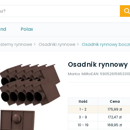
ond
Polax
ystemy rynnowe
>
Osadniki rynnowe
>
Osadnik rynnowy boczn
Osadnik rynnowy 
Marka:
Millto
EAN:
5905261595331
Ilość
Cena
1
- 2
175,99 zł
3
- 9
172,47 zł
10
- 19
168,95 zł