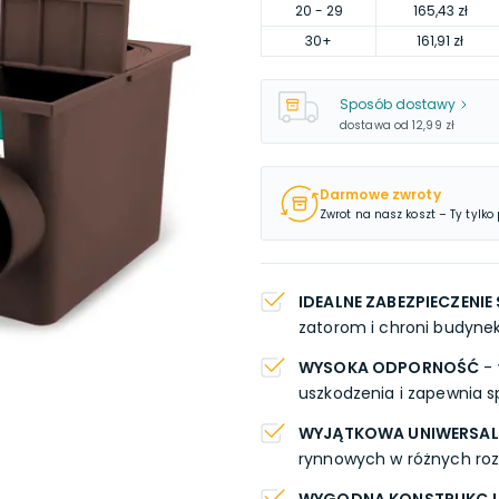
20
- 29
165,43 zł
30
+
161,91 zł
Sposób dostawy
dostawa od
12,99 zł
Darmowe zwroty
Zwrot na nasz koszt – Ty tylko
IDEALNE ZABEZPIECZENIE
zatorom i chroni budyne
WYSOKA ODPORNOŚĆ
- 
uszkodzenia i zapewnia s
WYJĄTKOWA UNIWERSA
rynnowych w różnych ro