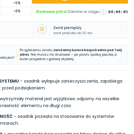
-6%
-8%
Dostawa jutro!
Zamów w ciągu
:
08
:
04
:
04
Zwrot pieniędzy
zwrot produktu do 30 dni
Po zgłoszeniu zwrotu
zamówimy kuriera bezpośrednio pod Twój
adres
. Nie musisz nic drukować – po prostu spakuj paczkę, a
 pakujesz!
kurier przyjedzie z gotową etykietą.
 SYSTEMU
- osadnik wyłapuje zanieczyszczenia, zapobiega
k przed podsiąkaniem.
wytrzymały materiał jest wyjątkowo odporny na wszelkie
prawność elementu na długi czas.
LNOŚĆ
- osadnik pozwala na stosowanie do systemów
zmiarach.