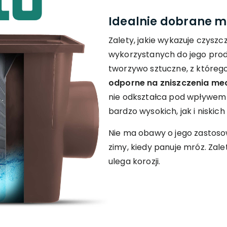
Idealnie dobrane ma
Zalety, jakie wykazuje czysz
wykorzystanych do jego produ
tworzywo sztuczne, z którego
odporne na zniszczenia me
nie odkształca pod wpływem
bardzo wysokich, jak i niskic
Nie ma obawy o jego zastos
zimy, kiedy panuje mróz. Zalet
ulega korozji.