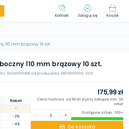
Kontakt
Zaloguj się
Koszyk
y 110 mm brązowy 10 szt.
boczny 110 mm brązowy 10 szt.
SKU:
SE030101081
Kod producenta:
MI030101002-V03
175,99 zł
Cena hurtowa: od
161,91 zł
przy zakupie min.
30
Rabat
sztuk
-
Dostępne sztuki
: 100+
-2%
-4%
Do koszyka