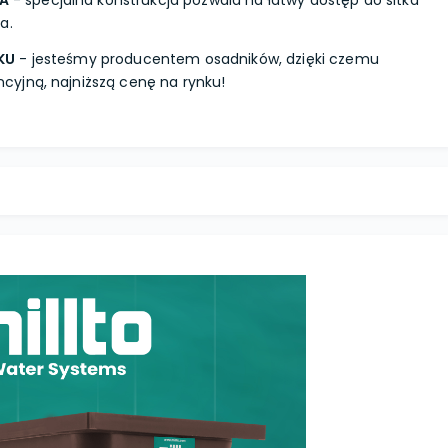
A
- specjalna konstrukcja pozwala na łatwy dostęp do sitka
a.
KU
- jesteśmy producentem osadników, dzięki czemu
yjną, najniższą cenę na rynku!